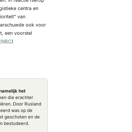
stieke centra en 
riteit" van 
aarschuwde ook voor 
, een voorstel 
CNBC
)
namelijk het 
en die erachter 
ëren. Door Rusland 
seerd was op de 
et geschoten en de 
n bestudeerd.