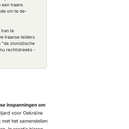
 een Iraans 
lde om te de-
ran te 
 Iraanse leiders 
"de zionistische 
nu rechtstreeks - 
se inspanningen om 
jard voor Oekraïne 
 met het samenstellen 
. In reactie hierop 