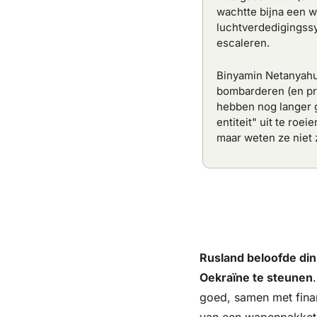
wachtte bijna een w
luchtverdedigingssy
escaleren.
Binyamin Netanyahu,
bombarderen (en pro
hebben nog langer g
entiteit" uit te roe
maar weten ze niet 
Rusland beloofde di
Oekraïne te steunen
goed, samen met finan
van een wapenpakket t