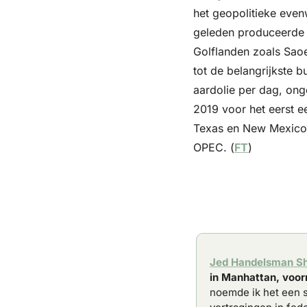
het geopolitieke even
geleden produceerde d
Golflanden zoals Saoe
tot de belangrijkste 
aardolie per dag, onge
2019 voor het eerst e
Texas en New Mexico p
OPEC. (
FT
)
Jed Handelsman S
in Manhattan, voor
noemde ik het een s