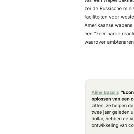
zei de Russische mini
faciliteiten voor west
Amerikaanse wapens t
een "zeer harde react
waarover ambtenaren d
Aline Bassin
: 
“Econ
oplossen van een co
zitten, ze helpen d
twee jaar geleden ui
dollar, hebben de V
ontwikkeling van c