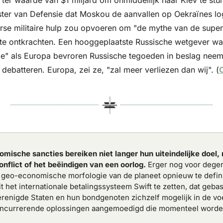
ster van Defensie dat Moskou de aanvallen op Oekraïnes logi
erse militaire hulp zou opvoeren om "de mythe van de superio
e ontkrachten. Een hooggeplaatste Russische wetgever w
ie" als Europa bevroren Russische tegoeden in beslag neemt
ebatteren. Europa, zei ze, "zal meer verliezen dan wij". (
omische sancties
bereiken niet langer hun uiteindelijke doel, 
nflict of het beëindigen van een oorlog. 
Erger nog voor degen
e geo-economische morfologie van de planeet opnieuw te defini
t het internationale betalingssysteem Swift te zetten, dat geba
erenigde Staten en hun bondgenoten zichzelf mogelijk in de vo
oncurrerende oplossingen aangemoedigd die momenteel worde