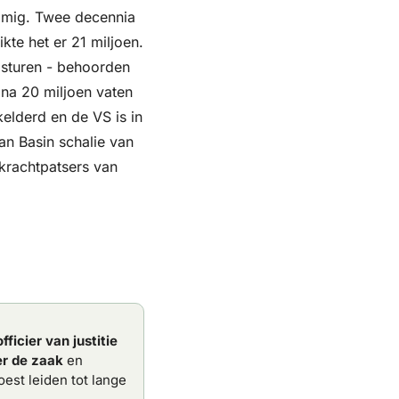
mmig. Twee decennia 
e het er 21 miljoen. 
sturen - behoorden 
na 20 miljoen vaten 
elderd en de VS is in 
n Basin schalie van 
rachtpatsers van 
icier van justitie 
er de zaak
 en 
st leiden tot lange 