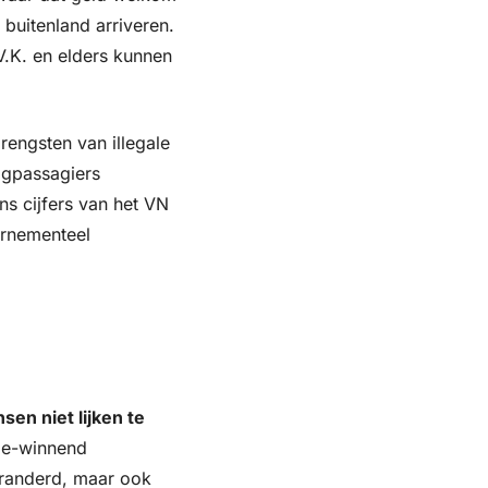
 buitenland arriveren. 
.K. en elders kunnen 
engsten van illegale 
gpassagiers 
s cijfers van het VN 
rnementeel 
n niet lijken te 
ze-winnend 
eranderd, maar ook 