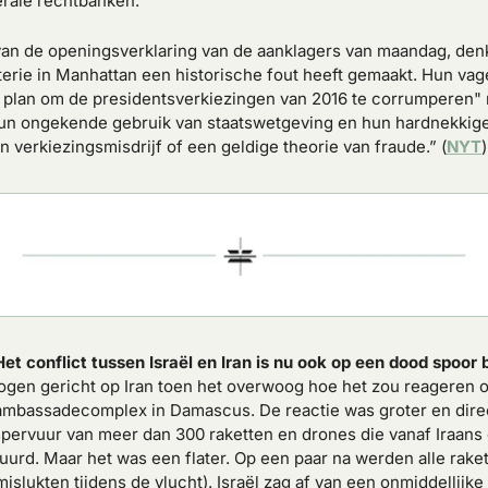
erale rechtbanken.
van de openingsverklaring van de aanklagers van maandag, denk 
erie in Manhattan een historische fout heeft gemaakt. Hun vag
l plan om de presidentsverkiezingen van 2016 te corrumperen"
un ongekende gebruik van staatswetgeving en hun hardnekkige 
 verkiezingsmisdrijf of een geldige theorie van fraude.” (
NYT
)
Het conflict tussen Israël en Iran is nu ook op een dood spoor 
ogen gericht op Iran toen het overwoog hoe het zou reageren op
 ambassadecomplex in Damascus. De reactie was groter en direc
pervuur van meer dan 300 raketten en drones die vanaf Iraans
uurd. Maar het was een flater. Op een paar na werden alle raket
slukten tijdens de vlucht). Israël zag af van een onmiddellijke 