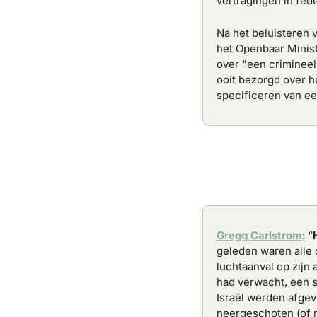
vertragingen in fed
Na het beluisteren 
het Openbaar Minist
over "een criminee
ooit bezorgd over h
specificeren van een
Gregg Carlstrom
: “
geleden waren alle 
luchtaanval op zijn
had verwacht, een s
Israël werden afgev
neergeschoten (of mi