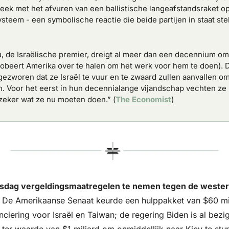
eek met het afvuren van een ballistische langeafstandsraket op
steem - een symbolische reactie die beide partijen in staat ste
 de Israëlische premier, dreigt al meer dan een decennium om I
beert Amerika over te halen om het werk voor hem te doen). De
ezworen dat ze Israël te vuur en te zwaard zullen aanvallen om 
ien. Voor het eerst in hun decennialange vijandschap vechten ze 
zeker wat ze nu moeten doen.” (
The Economist
)
nsdag vergeldingsmaatregelen te nemen tegen de wester
. De Amerikaanse Senaat keurde een hulppakket van $60 mil
ciering voor Israël en Taiwan; de regering Biden is al bezig
er waarde van $1 miljard om onmiddellijk naar Kiev te sturen