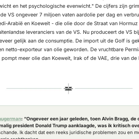
wicht en het psychologische evenwicht." De cijfers zijn gri
e VS ongeveer 7 miljoen vaten aardolie per dag en verbruikt
di-Arabië en Koeweit - die olie door de Straat van Hormuz 
buitenlandse leveranciers van de VS. Nu produceert de VS bij
veer gelijk aan de consumptie. De import uit de Golf is gek
en netto-exporteur van olie geworden. De vruchtbare Permia
ompt meer olie dan Koeweit, Irak of de VAE, drie van de k
hugerman
: “Ongeveer een jaar geleden, toen Alvin Bragg, de off
malig president Donald Trump aanklaagde, was ik kritisch ov
chande. Ik dacht dat een reeks juridische problemen zou en moe