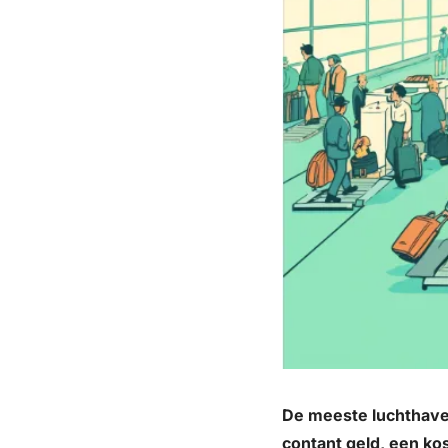
De meeste luchthaven
contant geld, een ko