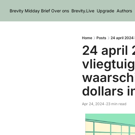
Brevity Midday Brief
Over ons
Brevity.Live
Upgrade
Authors
Home
Posts
24 april 2024:
24 april 
vliegtui
waarschi
dollars 
Apr 24, 2024
23 min read
•