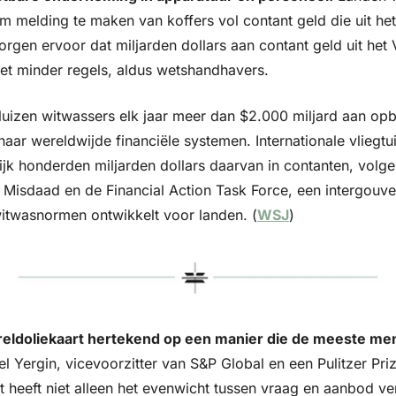
t om melding te maken van koffers vol contant geld die uit het
rgen ervoor dat miljarden dollars aan contant geld uit het V
et minder regels, aldus wetshandhavers.
luizen witwassers elk jaar meer dan $2.000 miljard aan opbr
ar wereldwijde financiële systemen. Internationale vliegtui
jk honderden miljarden dollars daarvan in contanten, volgen
Misdaad en de Financial Action Task Force, een intergouve
itwasnormen ontwikkelt voor landen. (
WSJ
)
reldoliekaart hertekend op een manier die de meeste mense
el Yergin, vicevoorzitter van S&P Global en een Pulitzer Pri
et heeft niet alleen het evenwicht tussen vraag en aanbod v