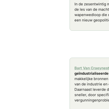
In de zesentwintig 
de les van de macht
wapenwedloop die de
een nieuw geopolitie
Bart Van Craeynes
geïndustrialiseerde
makkelijke bronnen 
van de industrie en
Daarnaast leverde de
sneller, door specif
vergunningenproblem