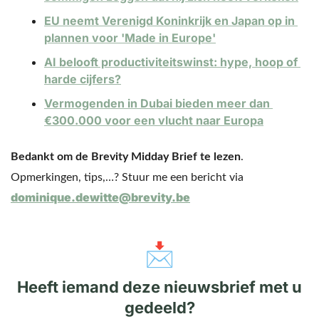
EU neemt Verenigd Koninkrijk en Japan op in 
plannen voor 'Made in Europe'
AI belooft productiviteitswinst: hype, hoop of 
harde cijfers?
Vermogenden in Dubai bieden meer dan 
€300.000 voor een vlucht naar Europa
Bedankt om de Brevity Midday Brief te lezen
. 
Opmerkingen, tips,…? Stuur me een bericht via 
dominique.dewitte@brevity.be
📩
Heeft iemand deze nieuwsbrief met u
gedeeld?