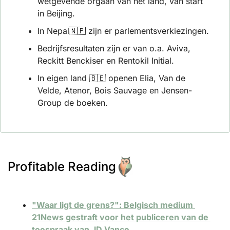
wetgevende orgaan van het land, van start 
in Beijing.
In Nepal
🇳🇵
 zijn er parlementsverkiezingen.
Bedrijfsresultaten zijn er van o.a. Aviva, 
Reckitt Benckiser en Rentokil Initial.
In eigen land 
🇧🇪
 openen Elia, Van de 
Velde, Atenor, Bois Sauvage en Jensen-
Group de boeken.
Profitable Reading
"Waar ligt de grens?": Belgisch medium 
21News gestraft voor het publiceren van de 
toespraak van JD Vance