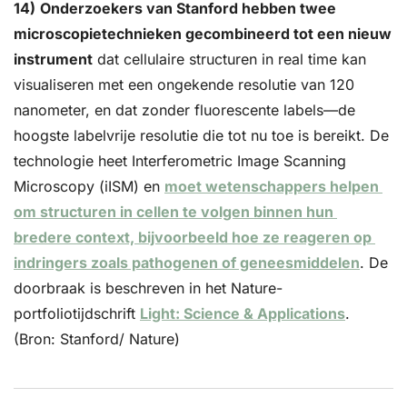
14)
Onderzoekers van Stanford hebben twee 
microscopietechnieken gecombineerd tot een nieuw 
instrument
 dat cellulaire structuren in real time kan 
visualiseren met een ongekende resolutie van 120 
nanometer, en dat zonder fluorescente labels—de 
hoogste labelvrije resolutie die tot nu toe is bereikt. De 
technologie heet Interferometric Image Scanning 
Microscopy (iISM) en 
moet wetenschappers helpen 
om structuren in cellen te volgen binnen hun 
bredere context, bijvoorbeeld hoe ze reageren op 
indringers zoals pathogenen of geneesmiddelen
. De 
doorbraak is beschreven in het Nature-
portfoliotijdschrift 
Light: Science & Applications
. 
(Bron: Stanford/ Nature)