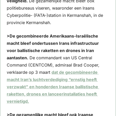
veiligheid.
 De gezamenlijke macht bleef ook 
politiebureaus viseren, waaronder een Iraans 
Cyberpolitie- (FATA-)station in Kermanshah, in de 
provincie Kermanshah.
>De gecombineerde Amerikaans-Israëlische 
macht bleef ondertussen Irans infrastructuur 
voor ballistische raketten en drones in Iran 
aantasten.
 De commandant van US Central 
Command (CENTCOM), admiraal Brad Cooper, 
verklaarde op 3 maart 
dat de gecombineerde 
macht Iran’s luchtverdediging “ernstig heeft 
verzwakt” en honderden Iraanse ballistische 
raketten, drones en lanceerinstallaties heeft 
vernietigd.
>De gezamenlijke macht bleef ook Iraanse 