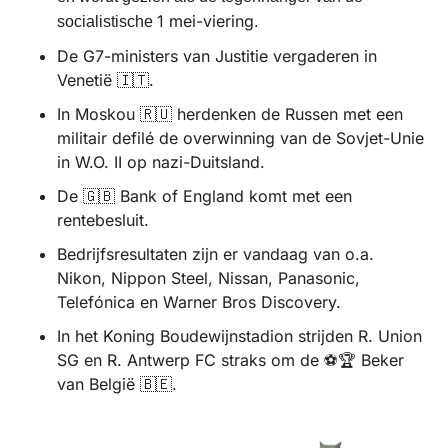
1 mei-viering
socialistische 
.
De G7-ministers van Justitie vergaderen in 
Venetië 
🇮🇹
.
In Moskou 
🇷🇺
 herdenken de Russen met een 
militair defilé de overwinning van de Sovjet-Unie 
in W.O. II op nazi-Duitsland.
De 
🇬🇧
 Bank of England komt met een 
rentebesluit.
Bedrijfsresultaten zijn er vandaag van o.a. 
Nikon, Nippon Steel, Nissan, Panasonic, 
Telefónica en Warner Bros Discovery.
In het Koning Boudewijnstadion strijden R. Union 
SG en R. Antwerp FC straks om de ⚽️🏆 Beker 
van België 
🇧🇪
.