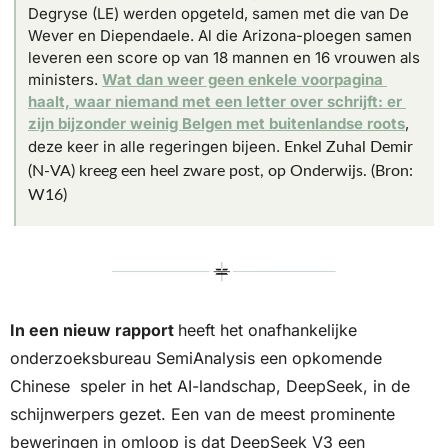
Degryse (LE) werden opgeteld, samen met die van De 
Wever en Diependaele. Al die Arizona-ploegen samen 
leveren een score op van 18 mannen en 16 vrouwen als 
ministers. 
Wat dan weer geen enkele voorpagina 
haalt, waar niemand met een letter over schrijft: er 
zijn bijzonder weinig Belgen met buitenlandse roots
, 
deze keer in alle regeringen bijeen. 
Enkel Zuhal Demir 
(N-VA) kreeg een heel zware post, op Onderwijs. (Bron: 
W16)
In een nieuw rapport 
heeft het onafhankelijke 
onderzoeksbureau SemiAnalysis een opkomende 
Chinese  speler in het AI-landschap, DeepSeek, in de 
schijnwerpers gezet. Een van de meest prominente 
beweringen in omloop is dat DeepSeek V3 een 