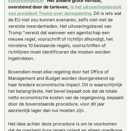
EuroIntelligence
: “
Het andere grote verhaal, 
overstemd door de tarieven, 
is het uitvoeringsbesluit 
van president Trump over deregulering
. Dit is iets wat 
de EU niet zou kunnen evenaren, zelfs niet met de 
vereiste meerderheden. Het uitvoeringsbevel van 
Trump “vereist dat wanneer een agentschap een 
nieuwe regel, voorschrift of richtlijn afkondigt, het 
minstens 10 bestaande regels, voorschriften of 
richtlijnen moet identificeren die moeten worden 
ingetrokken. 
Bovendien moet elke regeling door het Office of 
Management and Budget worden doorgerekend op 
haar bredere economische impact. Dit is waarschijnlijk 
het belangrijkste. Het bevel bepaalt ook dat de totale 
netto economische kosten van de regelgeving, bepaald 
door de bovenstaande procedure, voor dit jaar 
aanzienlijk lager dan nul moeten zijn.
Het idee achter deze procedure is om te voorkomen 
dat de overheid dure regels oplegt en alleen goedkope 