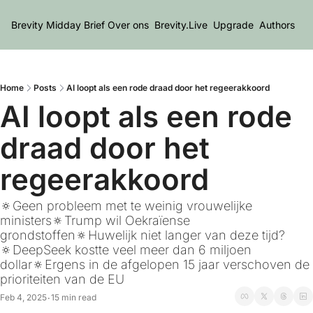
Brevity Midday Brief
Over ons
Brevity.Live
Upgrade
Authors
Home
Posts
AI loopt als een rode draad door het regeerakkoord
AI loopt als een rode 
draad door het 
regeerakkoord 
🔅Geen probleem met te weinig vrouwelijke 
ministers🔅Trump wil Oekraïense 
grondstoffen🔅Huwelijk niet langer van deze tijd?
🔅DeepSeek kostte veel meer dan 6 miljoen 
dollar🔅Ergens in de afgelopen 15 jaar verschoven de 
prioriteiten van de EU
Feb 4, 2025
15 min read
•