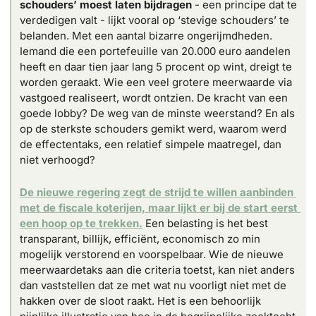
schouders’ moest laten bijdragen
 - een principe dat te 
verdedigen valt - lijkt vooral op ‘stevige schouders’ te 
belanden. Met een aantal bizarre ongerijmdheden. 
Iemand die een portefeuille van 20.000 euro aandelen 
heeft en daar tien jaar lang 5 procent op wint, dreigt te 
worden geraakt. Wie een veel grotere meerwaarde via 
vastgoed realiseert, wordt ontzien. De kracht van een 
goede lobby? De weg van de minste weerstand? En als 
op de sterkste schouders gemikt werd, waarom werd 
de effectentaks, een relatief simpele maatregel, dan 
niet verhoogd?
De nieuwe regering zegt de strijd te willen aanbinden 
met de fiscale koterijen, maar lijkt er bij de start eerst 
een hoop op te trekken.
 Een belasting is het best 
transparant, billijk, efficiënt, economisch zo min 
mogelijk verstorend en voorspelbaar. Wie de nieuwe 
meerwaardetaks aan die criteria toetst, kan niet anders 
dan vaststellen dat ze met wat nu voorligt niet met de 
hakken over de sloot raakt. Het is een behoorlijk 