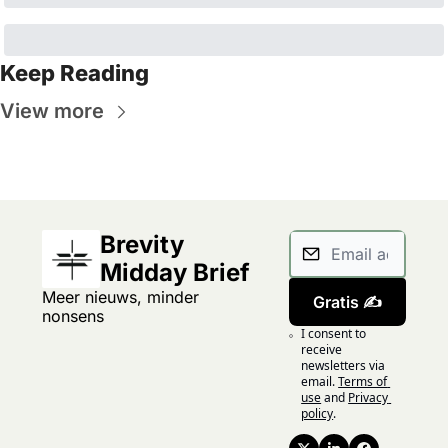
Keep Reading
View more
Brevity 
Midday Brief
Meer nieuws, minder 
Gratis ✍️
nonsens
I consent to 
receive 
newsletters via 
email.
Terms of 
use
and
Privacy 
policy
.