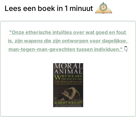
Lees een boek in 1 minuut
"Onze etherische intuïties over wat goed en fout 
is, zijn wapens die zijn ontworpen voor dagelijkse, 
man-tegen-man-gevechten tussen individuen." 
👇