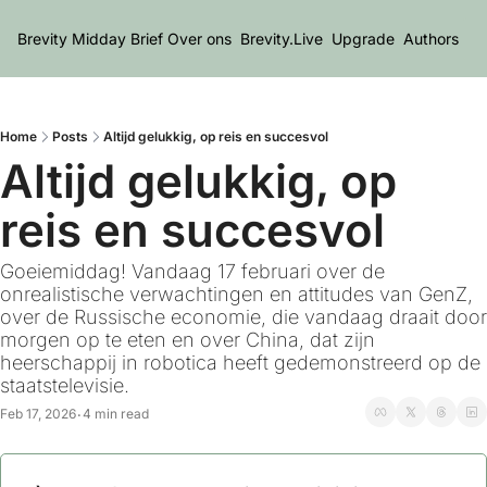
Brevity Midday Brief
Over ons
Brevity.Live
Upgrade
Authors
Home
Posts
Altijd gelukkig, op reis en succesvol
Altijd gelukkig, op 
reis en succesvol
Goeiemiddag! Vandaag 17 februari over de 
onrealistische verwachtingen en attitudes van GenZ, 
over de Russische economie, die vandaag draait door 
morgen op te eten en over China, dat zijn 
heerschappij in robotica heeft gedemonstreerd op de 
staatstelevisie.
Feb 17, 2026
4 min read
•