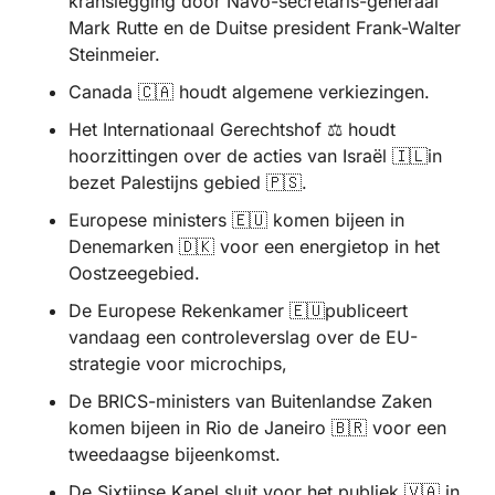
kranslegging door Navo-secretaris-generaal 
Mark Rutte en de Duitse president Frank-Walter 
Steinmeier.
Canada 
🇨🇦
 houdt algemene verkiezingen.
Het Internationaal Gerechtshof ⚖️ houdt 
hoorzittingen over de acties van Israël 
🇮🇱
in 
bezet Palestijns gebied 
🇵🇸
. 
Europese ministers 
🇪🇺
 komen bijeen in 
Denemarken 
🇩🇰
 voor een energietop in het 
Oostzeegebied. 
De Europese Rekenkamer 
🇪🇺
publiceert 
vandaag een controleverslag over de EU-
strategie voor microchips,
De BRICS-ministers van Buitenlandse Zaken 
komen bijeen in Rio de Janeiro 
🇧🇷
 voor een 
tweedaagse bijeenkomst.
De Sixtijnse Kapel sluit voor het publiek 
🇻🇦
 in 