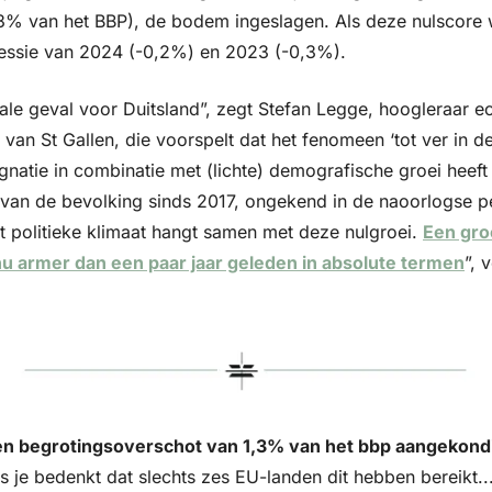
3% van het BBP), de bodem ingeslagen. Als deze nulscore w
essie van 2024 (-0,2%) en 2023 (-0,3%). 
male geval voor Duitsland”, zegt Stefan Legge, hoogleraar e
 van St Gallen, die voorspelt dat het fenomeen ‘tot ver in de
atie in combinatie met (lichte) demografische groei heeft g
van de bevolking sinds 2017, ongekend in de naoorlogse pe
t politieke klimaat hangt samen met deze nulgroei. 
Een groo
nu armer dan een paar jaar geleden in absolute termen
”, 
en begrotingsoverschot van 1,3% van het bbp aangekond
s je bedenkt dat slechts zes EU-landen dit hebben bereikt... 