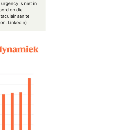
rgency is niet in 
ord op die 
culair aan te 
on: LinkedIn)