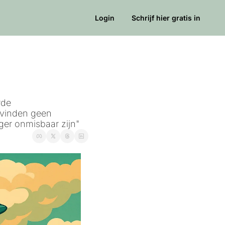
Login
Schrijf hier gratis in
de 
vinden geen 
ger onmisbaar zijn"