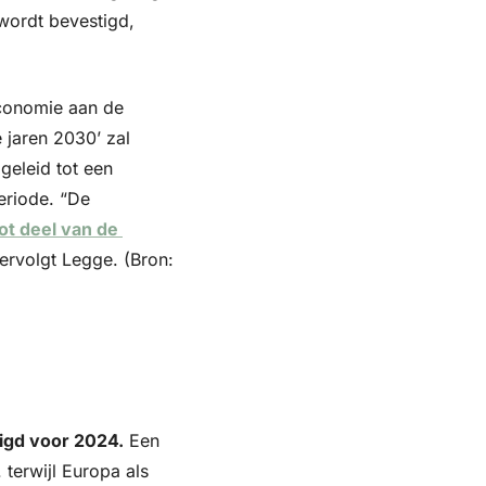
ordt bevestigd, 
conomie aan de 
 jaren 2030’ zal 
eleid tot een 
riode. “De 
t deel van de 
vervolgt Legge. (Bron: 
igd voor 2024.
 Een 
terwijl Europa als 