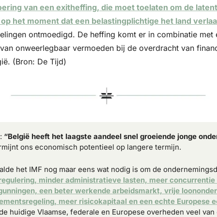
oering van een exitheffing, die moet toelaten om de late
 op het moment dat een belastingplichtige het land verlaa
telingen ontmoedigd. De heffing komt er in combinatie met e
 van onweerlegbaar vermoeden bij de overdracht van financi
ië. (Bron: De Tijd)
: 
“België heeft het laagste aandeel snel groeiende jonge onde
rmijnt ons economisch potentieel op langere termijn.
alde het IMF nog maar eens wat nodig is om de ondernemingsd
regulering, minder administratieve lasten, meer concurrentie 
rgunningen, een beter werkende arbeidsmarkt, vrije loononder
ssementsregeling, meer risicokapitaal en een echte Europese
 de huidige Vlaamse, federale en Europese overheden veel van 