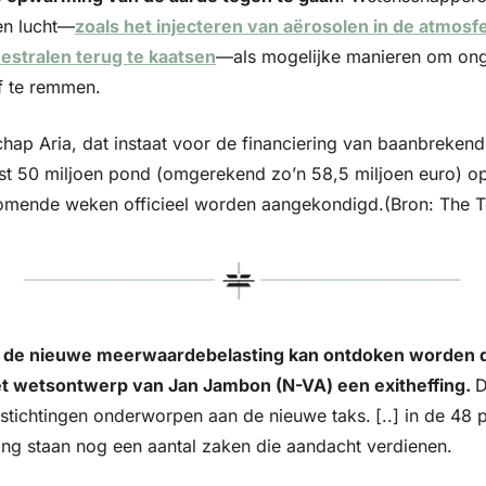
en lucht—
zoals het injecteren van aërosolen in de atmosfe
stralen terug te kaatsen
—als mogelijke manieren om ong
f te remmen.
hap Aria, dat instaat voor de financiering van baanbrekend
ast 50 miljoen pond (omgerekend zo’n 58,5 miljoen euro) op
komende weken officieel worden aangekondigd.(Bron: The T
t de nieuwe meerwaardebelasting kan ontdoken worden d
het wetsontwerp van Jan Jambon (N-VA) een exitheffing. 
D
 stichtingen onderworpen aan de nieuwe taks.
[..] in de 48 
ing staan nog een aantal zaken die aandacht verdienen.