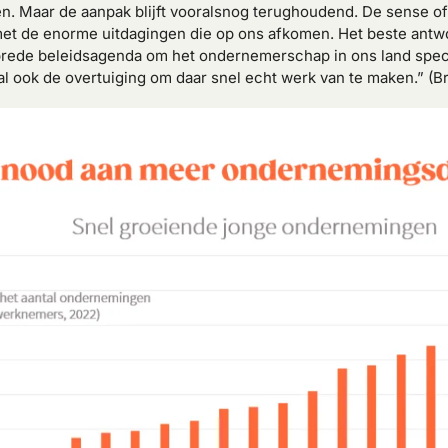
. Maar de aanpak blijft vooralsnog terughoudend. De sense of u
t de enorme uitdagingen die op ons afkomen. Het beste antwo
brede beleidsagenda om het ondernemerschap in ons land specta
l ook de overtuiging om daar snel echt werk van te maken.” (Br