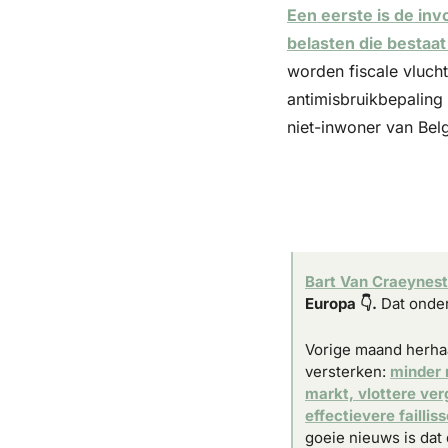
Een eerste is de inv
belasten die bestaat
worden fiscale vluch
antimisbruikbepaling
niet-inwoner van Belg
Bart Van Craeynest
Europa 👇.
 Dat onde
Vorige maand herha
versterken: 
minder 
markt, vlottere ve
effectievere failli
goeie nieuws is dat