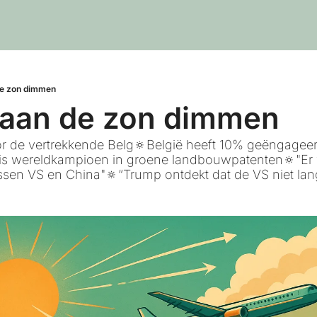
de zon dimmen
gaan de zon dimmen 
or de vertrekkende Belg🔅België heeft 10% geëngageer
s wereldkampioen in groene landbouwpatenten🔅"Er 
ssen VS en China"🔅“Trump ontdekt dat de VS niet lan