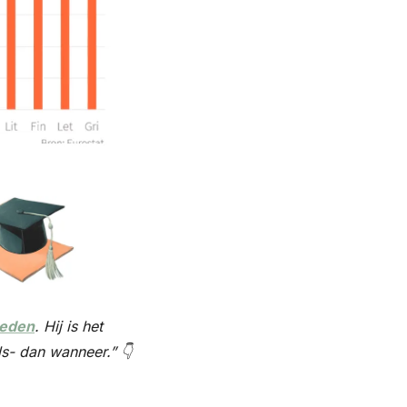
heden
. Hij is het 
ls- dan wanneer.” 👇