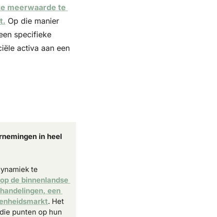
nte meerwaarde te 
t.
 Op die manier 
en specifieke 
ële activa aan een 
rnemingen in heel 
ynamiek te 
op de binnenlandse 
handelingen, een 
 eenheidsmarkt
. Het 
die punten op hun 