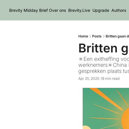
Brevity Midday Brief
Over ons
Brevity.Live
Upgrade
Authors
Home
Posts
Britten gaan 
Britten 
🔅Een exitheffing vo
werknemers🔅China i
gesprekken plaats tu
Apr 25, 2025
18 min read
•