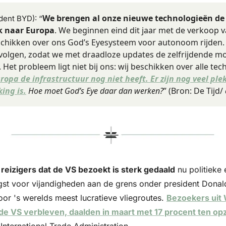
We brengen al onze nieuwe technologieën de
dent BYD): “
k naar Europa
. We beginnen eind dit jaar met de verkoop v
schikken over ons God’s Eyesysteem voor autonoom rijden. 
olgen, zodat we met draadloze updates de zelfrijdende mo
Het probleem ligt niet bij ons: wij beschikken over alle tec
ropa de infrastructuur nog niet heeft. Er zijn nog veel ple
ing is.
 Hoe moet God’s Eye daar dan werken?
” (Bron: De Tijd/ 
reizigers dat de VS bezoekt is sterk gedaald
 nu politieke
st voor vijandigheden aan de grens onder president Donal
or 's werelds meest lucratieve vliegroutes. 
Bezoekers uit 
de VS verbleven, daalden in maart met 17 procent ten opzi