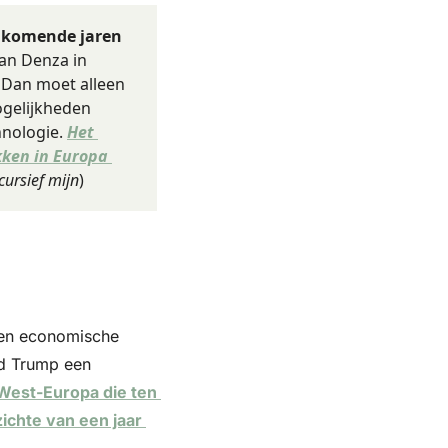
 komende jaren 
an Denza in 
Dan moet alleen 
gelijkheden 
hnologie. 
Het 
kken in Europa 
cursief mijn
)
 en economische 
d Trump een 
West-Europa die ten 
chte van een jaar 