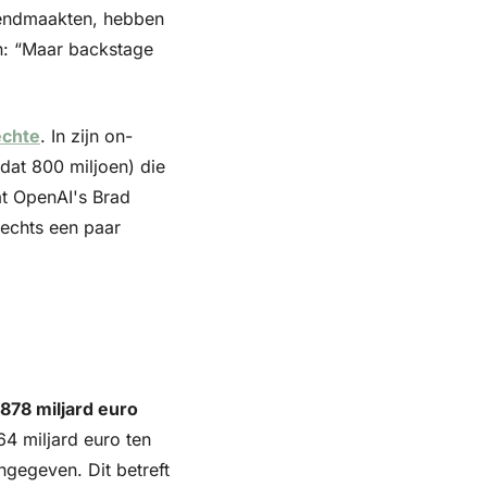
kendmaakten, hebben 
n: “Maar backstage 
echte
. In zijn on-
at 800 miljoen) die 
t OpenAI's Brad 
echts een paar 
878 miljard euro 
4 miljard euro ten 
gegeven. Dit betreft 