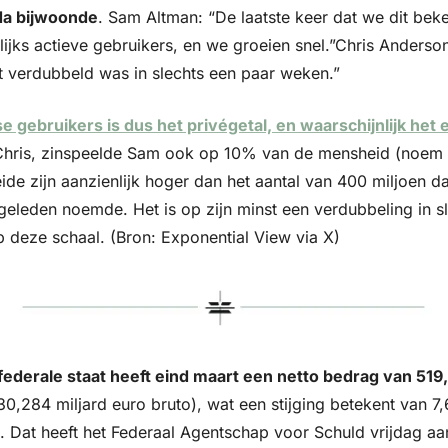
da bijwoonde
. Sam Altman: “De laatste keer dat we dit be
ijks actieve gebruikers, en we groeien snel.”Chris Anderso
et verdubbeld was in slechts een paar weken.”
se gebruikers is dus het privégetal, en waarschijnlijk het 
Chris, zinspeelde Sam ook op 10% van de mensheid (noem d
de zijn aanzienlijk hoger dan het aantal van 400 miljoen da
eleden noemde. Het is op zijn minst een verdubbeling in sl
deze schaal. (Bron: Exponential View via X)
ederale staat heeft eind maart een netto bedrag van 519,
0,284 miljard euro bruto), wat een stijging betekent van 7,6
. Dat heeft het Federaal Agentschap voor Schuld vrijdag aan