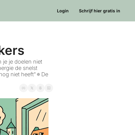
Login
Schrijf hier gratis in
kers
e je doelen niet 
rgie de snelst 
nog niet heeft"🔅De 