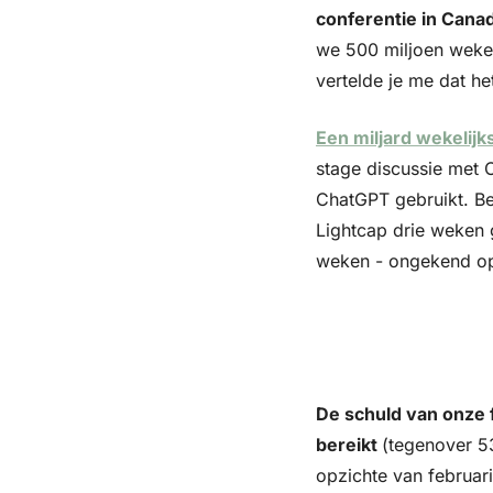
conferentie in Cana
we 500 miljoen wekel
vertelde je me dat h
Een miljard wekelijk
stage discussie met 
ChatGPT gebruikt. Bei
Lightcap drie weken g
weken - ongekend op 
De schuld van onze f
bereikt 
(tegenover 53
opzichte van februari