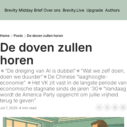
Brevity Midday Brief
Over ons
Brevity.Live
Upgrade
Authors
Home
Posts
De doven zullen horen
De doven zullen 
horen
🔅"De dreiging van AI is dubbel"🔅"Wat we zelf doen, 
doen we duurder"🔅De Chinese “laaghoogte-
economie” 🔅Het VK zit vast in de langste periode van 
economische stagnatie sinds de jaren '30🔅"Vandaag 
wordt de America Party opgericht om jullie vrijheid 
terug te geven"
Jul 7, 2025
4 min read
•