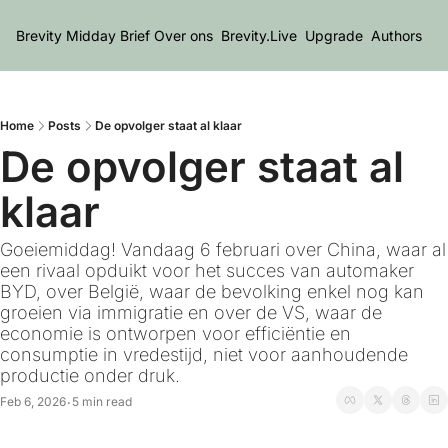
Brevity Midday Brief
Over ons
Brevity.Live
Upgrade
Authors
Home
Posts
De opvolger staat al klaar
De opvolger staat al 
klaar 
Goeiemiddag! Vandaag 6 februari over China, waar al 
een rivaal opduikt voor het succes van automaker 
BYD, over België, waar de bevolking enkel nog kan 
groeien via immigratie en over de VS, waar de 
economie is ontworpen voor efficiëntie en 
consumptie in vredestijd, niet voor aanhoudende 
productie onder druk.
Feb 6, 2026
5 min read
•