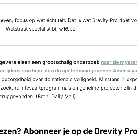
n
 - Wetstraat specialist bij w16.be
gevers eisen een grootschalig onderzoek
naar de myster
erlijdens van bijna een dozijn toonaangevende Amerikaa
it bezorgdheid over de nationale veiligheid. Minstens 11 exp
zoek, ruimtevaartprogramma’s en geheime projecten zijn de 
ruggevonden. (Bron: Daily Mail)
lezen? Abonneer je op de Brevity Pr