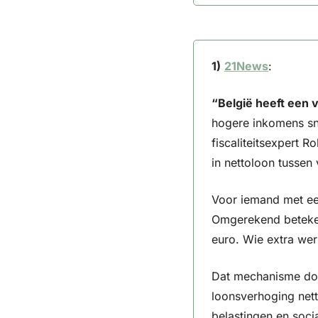
1)
21News
:
“België heeft een 
hogere inkomens sne
fiscaliteitsexpert R
in nettoloon tussen
Voor iemand met ee
Omgerekend beteken
euro. Wie extra wer
Dat mechanisme doet
loonsverhoging nett
belastingen en socia