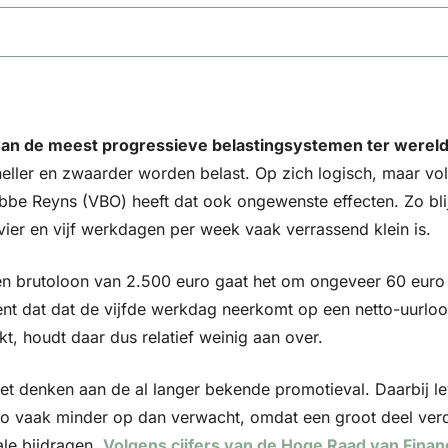
van de meest progressieve belastingsystemen ter wereld
ller en zwaarder worden belast. Op zich logisch, maar vol
obbe Reyns (VBO) heeft dat ook ongewenste effecten. Zo blijk
 vier en vijf werkdagen per week vaak verrassend klein is.
n brutoloon van 2.500 euro gaat het om ongeveer 60 euro 
t dat dat de vijfde werkdag neerkomt op een netto-uurloo
kt, houdt daar dus relatief weinig aan over.
 denken aan de al langer bekende promotieval. Daarbij lev
o vaak minder op dan verwacht, omdat een groot deel verdw
le bijdragen. 
Volgens cijfers van de Hoge Raad van Finan