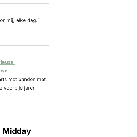
“Snij de onzin uit uw leven, focus op wat écht telt. Dat is wat Brevity Pro doet voor mij, elke dag.”  
ieuze 
nse 
erts met banden met 
voorbije jaren 
o Midday