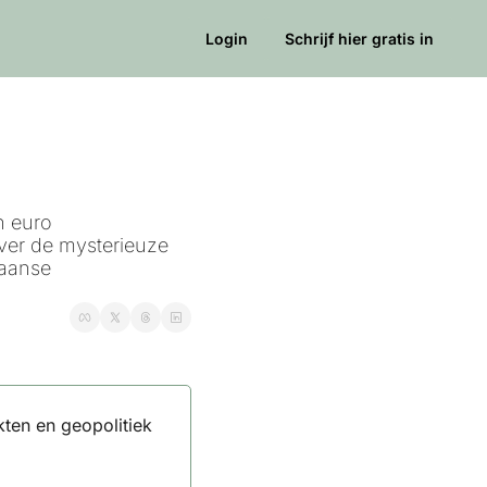
Login
Schrijf hier gratis in
 euro 
er de mysterieuze 
aanse 
ten en geopolitiek