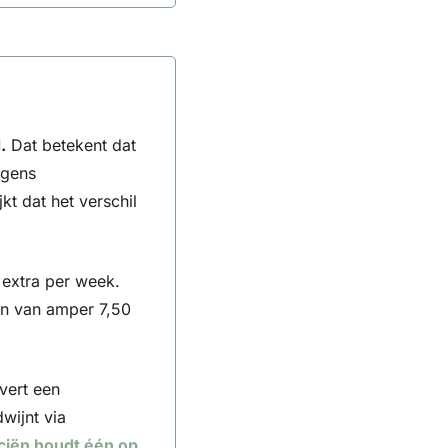
.
 Dat betekent dat 
gens 
t dat het verschil 
extra per week. 
n van amper 7,50 
ert een 
ijnt via 
ciën houdt één op 