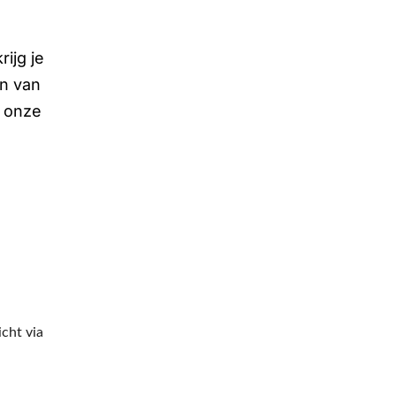
ijg je
en van
, onze
. Opmerkingen, tips,…? Stuur me een bericht via 