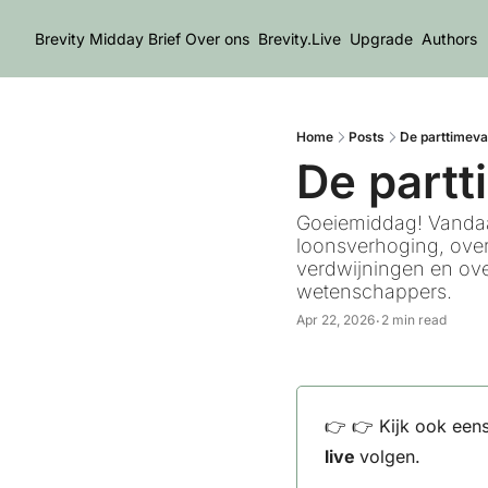
Brevity Midday Brief
Over ons
Brevity.Live
Upgrade
Authors
Home
Posts
De parttimeva
De partt
Goeiemiddag! Vandaag
loonsverhoging, over
verdwijningen en ove
wetenschappers.
Apr 22, 2026
2 min read
•
👉 👉 Kijk ook eens
live 
volgen.