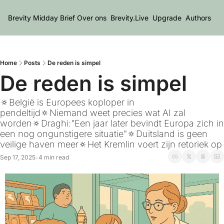
Brevity Midday Brief
Over ons
Brevity.Live
Upgrade
Authors
Home
Posts
De reden is simpel
De reden is simpel
🔅België is Europees koploper in 
pendeltijd🔅Niemand weet precies wat AI zal 
worden🔅Draghi:"Een jaar later bevindt Europa zich in 
een nog ongunstigere situatie"🔅Duitsland is geen 
veilige haven meer🔅Het Kremlin voert zijn retoriek op
Sep 17, 2025
4 min read
•