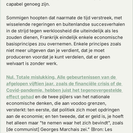
capabel genoeg zijn.
Sommigen hoopten dat naarmate de tijd verstreek, met 
wisselende regeringen en buitenlandse succesverhalen 
in de strijd tegen werkloosheid die uiteindelijk als les 
zouden dienen, Frankrijk eindelijk enkele economische 
basisprincipes zou overnemen. Enkele principes zoals 
niet meer uitgeven dan je verdient, dat je moet 
produceren voordat je kunt verdelen, dat er geen 
welvaart is zonder werk.
Nul. Totale mislukking. Alle gebeurtenissen van de 
afgelopen vijftien jaar, zoals de financiële crisis of de 
Covid-pandemie, hebben juist het tegenovergestelde 
effect gehad
 en de twee pijlers van het nationale 
economische denken, die aan voodoo grenzen, 
versterkt: ten eerste, dat politiek zich moet opdringen 
aan de economie; en ten tweede, dat er geld is, je hoeft 
het alleen maar "te nemen waar het zich bevindt", zoals 
[de communist] Georges Marchais zei.” (Bron: Les 