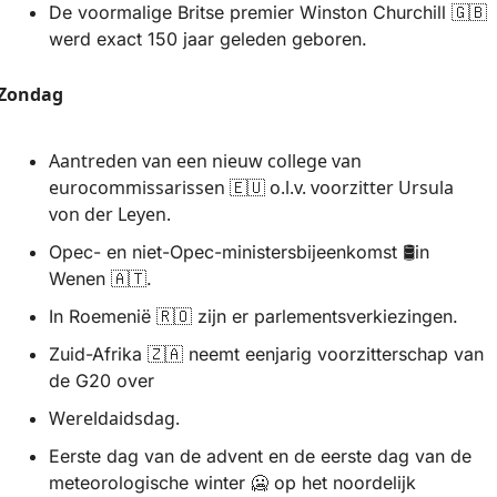
De voormalige Britse premier Winston Churchill 
🇬🇧
werd exact 150 jaar geleden geboren.
Zondag 
Aantreden van een nieuw college van 
eurocommissarissen 
 o.l.v. voorzitter Ursula 
🇪🇺
von der Leyen.
Opec- en niet-Opec-ministersbijeenkomst 🛢️in 
Wenen 
🇦🇹
.
In Roemenië 
🇷🇴
 zijn er parlementsverkiezingen.
Zuid-Afrika 
🇿🇦
 neemt eenjarig voorzitterschap van 
de G20 over
Wereldaidsdag.
Eerste dag van de advent en de eerste dag van de 
meteorologische winter 
🥶
 op het noordelijk 