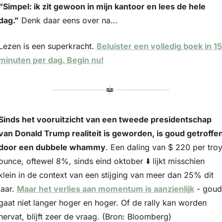
“Simpel: ik zit gewoon in mijn kantoor en lees de hele 
dag.”
 Denk daar eens over na…
Lezen is een superkracht. 
Beluister een volledig boek in 15 
minuten per dag. Begin nu!
Sinds het vooruitzicht van een tweede presidentschap 
van Donald Trump realiteit is geworden, is goud getroffen
door een dubbele whammy
. Een daling van $ 220 per troy
ounce, oftewel 8%, sinds eind oktober ⬇️ lijkt misschien 
klein in de context van een stijging van meer dan 25% dit 
jaar. 
Maar het verlies aan momentum is aanzienlijk
 - goud 
gaat niet langer hoger en hoger. Of de rally kan worden 
hervat, blijft zeer de vraag. (Bron: Bloomberg)