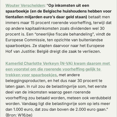
Wouter Verschelden
: “
Op inkomsten uit een 
spaarboekje (en de Belgische huishoudens hebben voor 
tientallen miljarden euro’s daar geld staan)
 betaalt men 
immers maar 15 procent roerende voorheffing, terwijl dat 
op andere kapitaalinkomsten zoals dividenden wel 30 
procent is. Een “oneerlijke fiscale behandeling”, vindt de 
Europese Commissie, ten opzichte van buitenlandse 
spaarboekjes. Ze stapten daarvoor naar het Europese 
Hof van Justitie: België dreigt die zaak te verliezen.
Kamerlid Charlotte Verkeyn (N-VA) kwam daarom met 
een voorstel om die roerende voorheffing gelijk te 
trekken voor spaarboekjes
, met andere 
beleggingsproducten, en het dus naar 30 procent te 
laten gaan. In ruil zou de belastingvrije som, het eerste 
deel van de inkomsten waarop geen roerende 
voorheffing zou betaald worden, meteen ook verdubbeld 
worden. Vandaag ligt die belastingvrije som op iets meer 
dan 1.000 euro, dat zou dan boven de 2.000 euro gaan.” 
(Bron: W16.be)