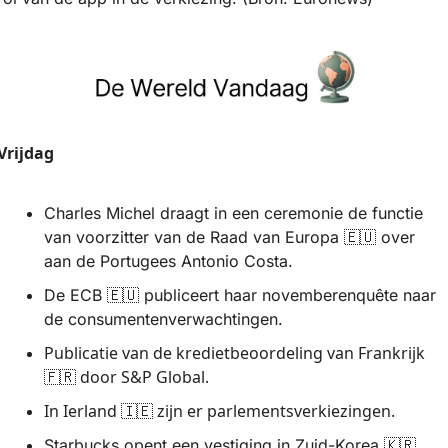
Vrijdag
Charles Michel draagt in een ceremonie de functie 
van voorzitter van de Raad van Europa 
🇪🇺
 over 
aan de Portugees Antonio Costa.
De ECB 
🇪🇺
 publiceert haar novemberenquête naar 
de consumentenverwachtingen.
Publicatie van de kredietbeoordeling van Frankrijk 
 door S&P Global.
🇫🇷
In Ierland 
 zijn er parlementsverkiezingen.
🇮🇪
Starbucks opent een vestiging in Zuid-Korea 
🇰🇷
, 