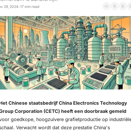
v 29, 2024
17 min read
•
Het Chinese staatsbedrijf China Electronics Technology 
Group Corporation (CETC) heeft een doorbraak gemeld
voor goedkope, hoogzuivere grafietproductie op industriële
schaal. Verwacht wordt dat deze prestatie China's 