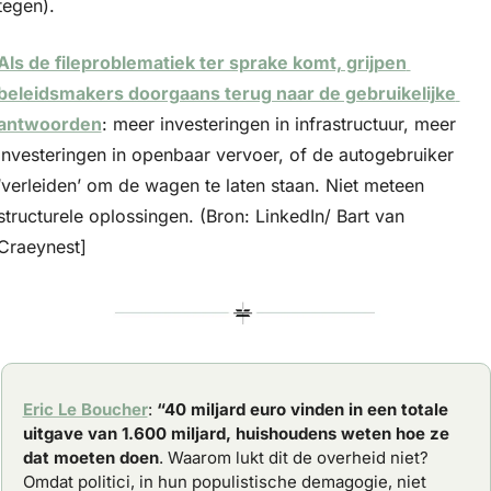
tegen).
Als de fileproblematiek ter sprake komt, grijpen 
beleidsmakers doorgaans terug naar de gebruikelijke 
antwoorden
: meer investeringen in infrastructuur, meer 
investeringen in openbaar vervoer, of de autogebruiker 
‘verleiden’ om de wagen te laten staan. Niet meteen 
structurele oplossingen. (Bron: LinkedIn/ Bart van 
Craeynest]
Eric Le Boucher
: 
“40 miljard euro vinden in een totale 
uitgave van 1.600 miljard, huishoudens weten hoe ze 
dat moeten doen
. Waarom lukt dit de overheid niet? 
Omdat politici, in hun populistische demagogie, niet 