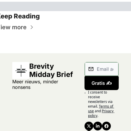
eep Reading
iew more
Brevity 
Midday Brief
Meer nieuws, minder 
Gratis ✍️
nonsens
I consent to 
receive 
newsletters via 
email.
Terms of 
use
and
Privacy 
policy
.