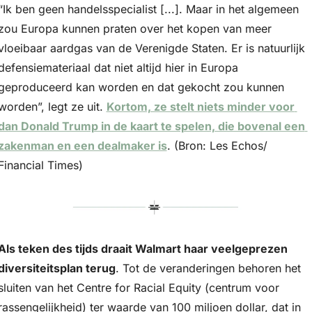
“Ik ben geen handelsspecialist [...]. Maar in het algemeen 
zou Europa kunnen praten over het kopen van meer 
vloeibaar aardgas van de Verenigde Staten. Er is natuurlijk 
defensiemateriaal dat niet altijd hier in Europa 
geproduceerd kan worden en dat gekocht zou kunnen 
worden”, legt ze uit. 
Kortom, ze stelt niets minder voor 
dan Donald Trump in de kaart te spelen, die bovenal een 
zakenman en een dealmaker is
. (Bron: Les Echos/ 
Financial Times)
Als teken des tijds draait Walmart haar veelgeprezen 
diversiteitsplan terug
. Tot de veranderingen behoren het 
sluiten van het Centre for Racial Equity (centrum voor 
rassengelijkheid) ter waarde van 100 miljoen dollar, dat in 