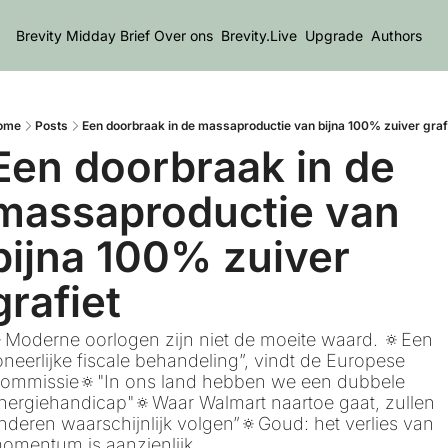
Brevity Midday Brief
Over ons
Brevity.Live
Upgrade
Authors
ome
Posts
Een doorbraak in de massaproductie van bijna 100% zuiver graf
Een doorbraak in de 
massaproductie van 
bijna 100% zuiver 
grafiet
Moderne oorlogen zijn niet de moeite waard. 🔅Een 
oneerlijke fiscale behandeling”, vindt de Europese 
ommissie🔅"In ons land hebben we een dubbele 
nergiehandicap"🔅Waar Walmart naartoe gaat, zullen 
nderen waarschijnlijk volgen”🔅Goud: het verlies van 
omentum is aanzienlijk.