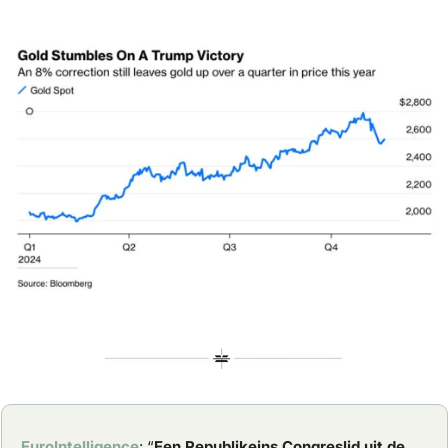
EuroIntelligence
: “
Een Republikeins Congreslid uit de 