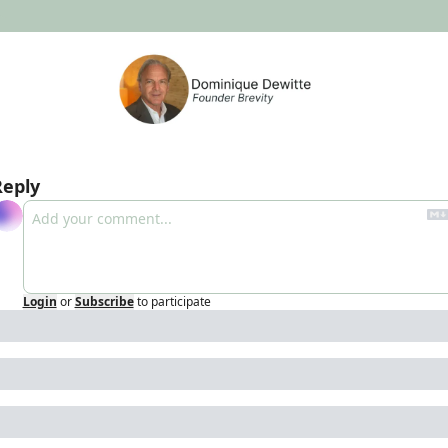
Reply
Login
or
Subscribe
to participate