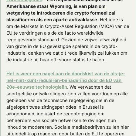
Amerikaanse staat Wyoming, is van plan om 
wetgeving te introduceren die crypto formeel zal 
classificeren als een aparte activaklasse.
 Het idee is 
om de Markets in Crypto-Asset Regulation (MiCA) van de 
EU te verdringen als de de facto wereldwijde 
regelgevende standaard. Gezien de vrijwel afwezigheid 
van grote in de EU gevestigde spelers in de crypto-
industrie, denken we dat dit redelijkerwijs zal lukken om 
de industrie uit haar off-shore status te halen. 
Het is weer een nagel aan de doodskist van de als-je-
het-niet-kunt-reguleren-benadering door de EU van 
20e-eeuwse technologieën
. We verwachten dat 
soortgelijke ontwikkelingen zich zullen voordoen op alle 
gebieden van de technische regelgeving die in de 
afgelopen twee zittingsperiodes in Brussel is 
aangenomen, inclusief de recente poging om 
beheerders van sociale netwerken te dwingen hun 
inhoud te modereren. Sociale mediabedrijven zullen hier 
uiteindelijk op reageren door buiten de EU te opereren 