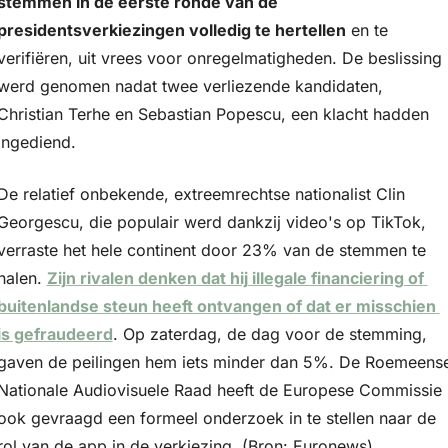
stemmen in de eerste ronde van de 
presidentsverkiezingen volledig te hertellen
 en te 
verifiëren, uit vrees voor onregelmatigheden. De beslissing 
werd genomen nadat twee verliezende kandidaten, 
Christian Terhe en Sebastian Popescu, een klacht hadden 
ingediend.
De relatief onbekende, extreemrechtse nationalist Clin 
Georgescu, die populair werd dankzij video's op TikTok, 
verraste het hele continent door 23% van de stemmen te 
halen. 
Zijn rivalen denken dat hij illegale financiering of 
buitenlandse steun heeft ontvangen of dat er misschien 
is gefraudeerd
. Op zaterdag, de dag voor de stemming, 
gaven de peilingen hem iets minder dan 5%. De Roemeense
Nationale Audiovisuele Raad heeft de Europese Commissie 
ook gevraagd een formeel onderzoek in te stellen naar de 
rol van de app in de verkiezing. (Bron: Euronews)