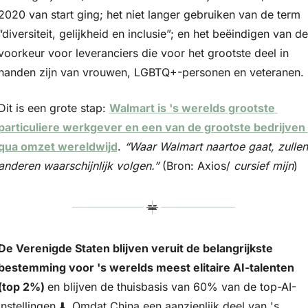
2020 van start ging; het niet langer gebruiken van de term 
“diversiteit, gelijkheid en inclusie”; en het beëindigen van de 
voorkeur voor leveranciers die voor het grootste deel in 
handen zijn van vrouwen, LGBTQ+-personen en veteranen. 
Dit is een grote stap: 
Walmart is 's werelds grootste 
particuliere werkgever en een van de grootste bedrijven 
qua omzet wereldwijd
. 
“Waar Walmart naartoe gaat, zullen 
anderen waarschijnlijk volgen.”
 (Bron: Axios/ 
cursief mijn
)
De Verenigde Staten blijven veruit de belangrijkste 
bestemming voor 's werelds meest elitaire AI-talenten 
(top 2%) 
en blijven de thuisbasis van 60% van de top-AI-
instellingen ⬇️. Omdat China een aanzienlijk deel van 's 