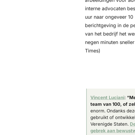
afbeeldingen voor adve
interne advocaten bes
uur naar ongeveer 10
berichtgeving in de per
van het bedrijf het w
negen minuten sneller
Times)
Vincent Luciani
: 
“Me
team van 100, of ze
enorm. Ondanks deze
gebruikt of ontwikke
Verenigde Staten. 
De
gebrek aan bewustwo