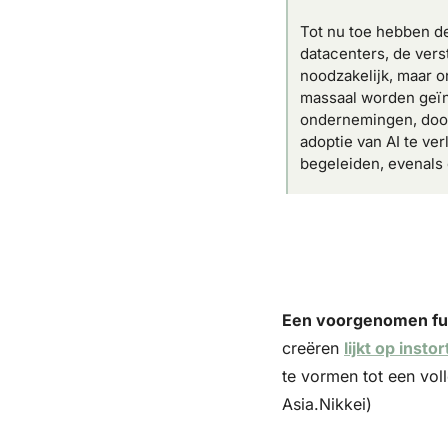
Tot nu toe hebben d
datacenters, de verst
noodzakelijk, maar o
massaal worden geïn
ondernemingen, door 
adoptie van AI te ve
begeleiden, evenals 
Een voorgenomen fusi
creëren 
lijkt op insto
te vormen tot een vol
Asia.Nikkei)