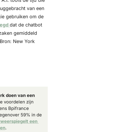
I. tools de tijd die 
ruggebracht van een 
ie gebruiken om de 
zegd 
dat de chatbot 
 zaken gemiddeld 
(Bron: New York 
rk doen van een 
e voordelen zijn 
ns Bpifrance 
tegenover 59% in de 
 weerspiegelt een 
ven
.