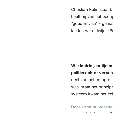
Christian Kälin,staat 
heeft hij van het bedr
“gouden visa” - gemaa
landen wereldwijd. (B
Wie in drie jaar tij
politierechter versch
deel van het compromi
was, staat het princip
systeem kwam het echt
Daar komt nu verande