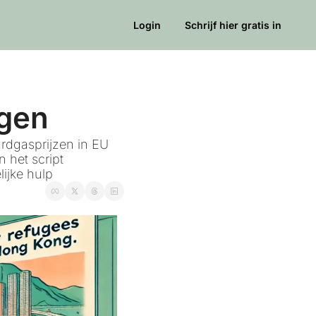
Login
Schrijf hier gratis in
ngen
rdgasprijzen in EU 
het script 
lijke hulp