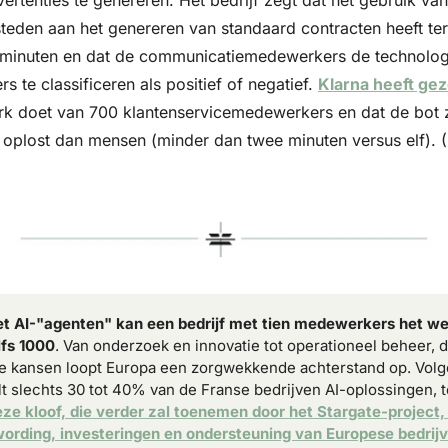
rtenties te genereren. Het bedrijf zegt dat het gebruik van A.
teden aan het genereren van standaard contracten heeft te
 minuten en dat de communicatiemedewerkers de technolog
s te classificeren als positief of negatief. 
Klarna heeft ge
erk doet van 700 klantenservicemedewerkers en dat de bot
 oplost dan mensen (minder dan twee minuten versus elf). 
t AI-"agenten" kan een bedrijf met tien medewerkers het we
lfs 1000
. Van onderzoek en innovatie tot operationeel beheer, d
 kansen loopt Europa een zorgwekkende achterstand op. Volge
lt slechts 30 tot 40% van de Franse bedrijven AI-oplossingen, 
ze kloof, die verder zal toenemen door het Stargate-project,
rding, investeringen en ondersteuning van Europese bedrij