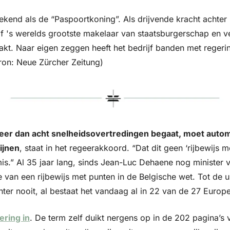
bekend als de “Paspoortkoning”. Als drijvende kracht achter 
ijf 's werelds grootste makelaar van staatsburgerschap en ve
kt. Naar eigen zeggen heeft het bedrijf banden met regerin
ron: Neue Zürcher Zeitung)
d meer dan acht snelheidsovertredingen begaat, moet autom
ijnen
, staat in het regeerakkoord. “Dat dit geen ‘rijbewijs me
s.” Al 35 jaar lang, sinds Jean-Luc Dehaene nog minister 
e van een rijbewijs met punten in de Belgische wet. Tot de ui
er nooit, al bestaat het vandaag al in 22 van de 27 Europes
ring in
. De term zelf duikt nergens op in de 202 pagina’s 