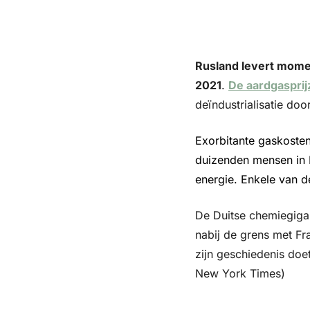
Rusland levert momen
2021
. 
De aardgasprij
deïndustrialisatie do
Exorbitante gaskosten 
duizenden mensen in 
energie. Enkele van d
De Duitse chemiegigan
nabij de grens met Fran
zijn geschiedenis doet
New York Times)