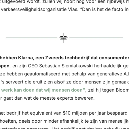
 uitgevoerd wordt, zullen wij nooit nog voor een rijbewijs me
verkeers­veiligheidsorganisatie Vias. “Dan is het de facto i
r hebben Klarna, een Zweeds techbedrijf dat consumenten 
kopen
, en zijn CEO Sebastian Siemiatkowski herhaaldelijk ge
ze hebben geautomatiseerd met behulp van generatieve A.I.,
's serveert die eruit zien alsof ze door mensen zijn gemaakt
et werk kan doen dat wij mensen doen”
, zei hij tegen Bloo
er gaat dan wat de meeste experts beweren.
et bedrijf het equivalent van $10 miljoen per jaar bespaard 
oeften, deels door minder afhankelijk te zijn van menselijk