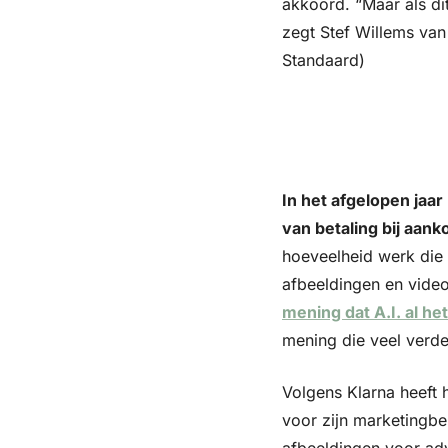
akkoord. “Maar als dit
zegt Stef Willems van 
Standaard)
In het afgelopen jaa
van betaling bij aan
hoeveelheid werk die 
afbeeldingen en video
mening dat A.I. al h
mening die veel verd
Volgens Klarna heeft h
voor zijn marketingbeh