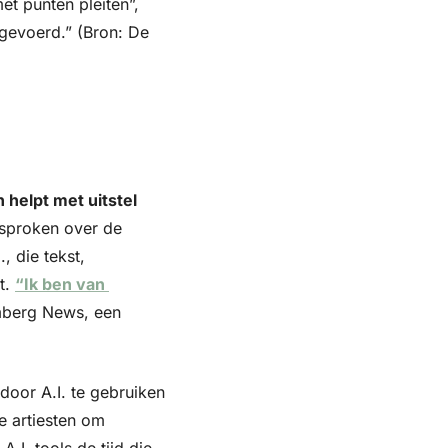
t punten pleiten”, 
ngevoerd.” (Bron: De 
helpt met uitstel 
sproken over de 
 die tekst, 
. 
“Ik ben van 
mberg News, een 
door A.I. te gebruiken 
e artiesten om 