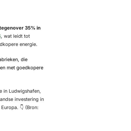
tegenover 35% in 
S
, wat leidt tot 
edkopere energie.
brieken, die 
den met goedkopere 
e in Ludwigshafen, 
landse investering in 
Europa. 👇 (Bron: 