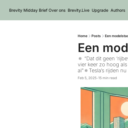
Brevity Midday Brief
Over ons
Brevity.Live
Upgrade
Authors
Home
Posts
Een modelstad
Een mode
🔅 “Dat dit geen ‘rij
vier keer zo hoog als
al"🔅Tesla’s rijden n
Feb 5, 2025
15 min read
•