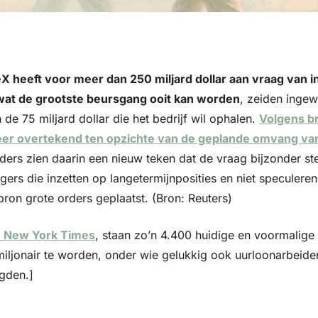
 heeft voor meer dan 250 miljard dollar aan vraag van i
at de grootste beursgang ooit kan worden
, zeiden ingew
de 75 miljard dollar die het bedrijf wil ophalen. 
Volgens br
keer overtekend ten opzichte van de geplande omvang van 
ders zien daarin een nieuw teken dat de vraag bijzonder ste
ers die inzetten op langetermijnposities en niet speculeren
ron grote orders geplaatst. (Bron: Reuters)
e New York Times
, staan zo’n 4.400 huidige en voormalig
iljonair te worden, onder wie gelukkig ook uurloonarbeider
gden.]