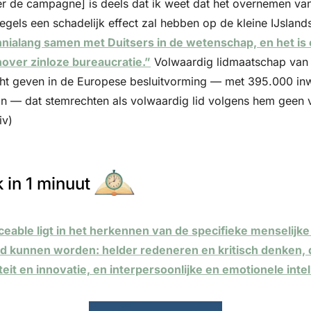
ter de campagne] is deels dat ik weet dat het overnemen van
gels een schadelijk effect zal hebben op de kleine IJslands
nnialang samen met Duitsers in de wetenschap, en het is o
enover zinloze bureaucratie.”
 Volwaardig lidmaatschap van 
ht geven in de Europese besluitvorming — met 395.000 inw
zijn — dat stemrechten als volwaardig lid volgens hem geen 
iv)
 in 1 minuut
eable ligt in het herkennen van de specifieke menselijke k
d kunnen worden: helder redeneren en kritisch denken, 
teit en innovatie, en interpersoonlijke en emotionele intel