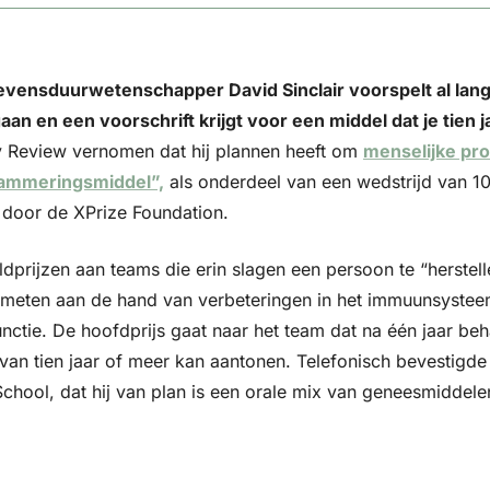
evensduurwetenschapper David Sinclair voorspelt al lange
aan en een voorschrift krijgt voor een middel dat je tien 
 Review vernomen dat hij plannen heeft om 
menselijke pro
rammeringsmiddel”,
 als onderdeel van een wedstrijd van 101
door de XPrize Foundation.
eldprijzen aan teams die erin slagen een persoon te “herstell
 gemeten aan de hand van verbeteringen in het immuunsysteem
unctie. De hoofdprijs gaat naar het team dat na één jaar beh
 van tien jaar of meer kan aantonen. Telefonisch bevestigde 
hool, dat hij van plan is een orale mix van geneesmiddelen