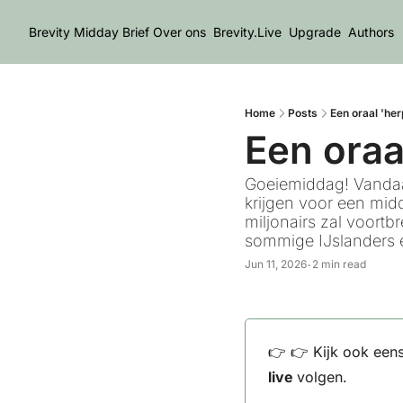
Brevity Midday Brief
Over ons
Brevity.Live
Upgrade
Authors
Home
Posts
Een oraal 'h
Een ora
Goeiemiddag! Vandaag
krijgen voor een mid
miljonairs zal voortb
sommige IJslanders 
Jun 11, 2026
2 min read
•
👉 👉 Kijk ook eens
live 
volgen.