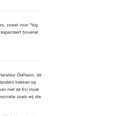
ws, zowel voor "big 
respecteert bovenal 
Haraldur Ólafsson, de 
landers trekken op 
ken met de EU moet 
cratie zoals wij die 