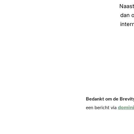
Naast
dan o
inter
Bedankt om de Brevity
domini
een bericht via 