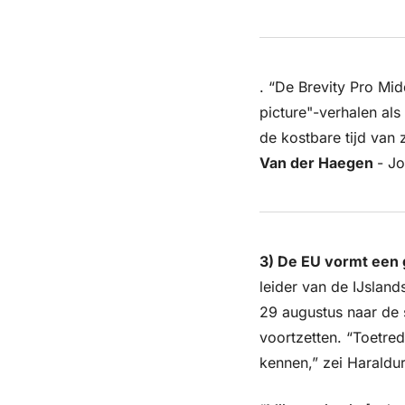
. “De Brevity Pro Mid
picture"-verhalen al
de kostbare tijd van z
Van der Haegen 
- Jo
3) De EU vormt een 
leider van de IJslan
29 augustus naar de 
voortzetten. “Toetre
kennen,” zei Haraldur 