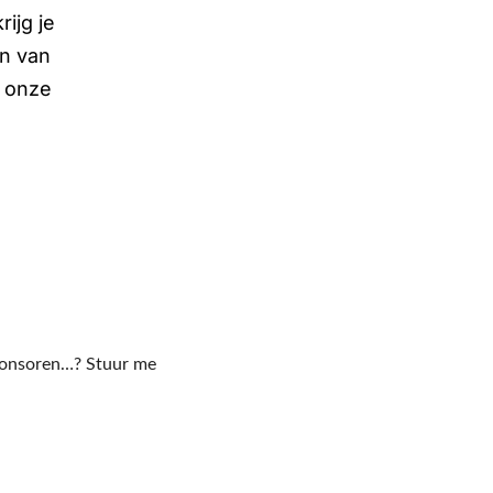
ijg je
en van
, onze
ponsoren…? Stuur me 