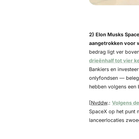
2)
Elon Musks SpaceX
aangetrokken voor w
bedrag ligt ver boven 
drieënhalf tot vier 
Bankiers en investeer
onlyfondsen — belegg
hebben volgens een b
[
Nvddw
.: 
Volgens d
SpaceX op het punt m
lanceerlocaties zwoe