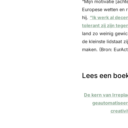
“Mijn motivatie [ach
Europese wetten en re
hij. 
“Ik werk al dece
tolerant zij zijn teg
land zo weinig gewic
de kleinste lidstaat 
maken. (Bron: EurAct
Lees een boek
De kern van Irreplac
geautomatiseer
creativi