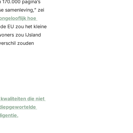
 170.000 pagina’s 
e samenleving,” zei 
ngelooflijk hoe 
de EU zou het kleine 
oners zou IJsland 
verschil zouden 
waliteiten die niet 
diepgewortelde 
ligentie.