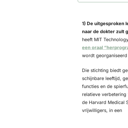
1) De uitgesproken l
naar de dokter zult g
heeft MIT Technology
een oraal “herprog
wordt georganiseerd 
Die stichting biedt g
schijnbare leeftijd,
functies en de spierf
relatieve verbetering
de Harvard Medical Sc
vrijwilligers, in een