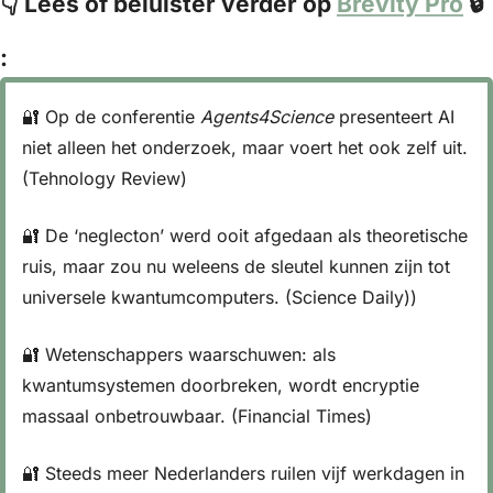
👇 Lees of beluister verder op 
Brevity Pro
 🔒 
:
🔐
 Op de conferentie 
Agents4Science
 presenteert AI 
niet alleen het onderzoek, maar voert het ook zelf uit. 
(Tehnology Review)
🔐
 De ‘neglecton’ werd ooit afgedaan als theoretische 
ruis, maar zou nu weleens de sleutel kunnen zijn tot 
universele kwantumcomputers. (Science Daily))
🔐
 Wetenschappers waarschuwen: als 
kwantumsystemen doorbreken, wordt encryptie 
massaal onbetrouwbaar. (Financial Times)
🔐
 Steeds meer Nederlanders ruilen vijf werkdagen in 