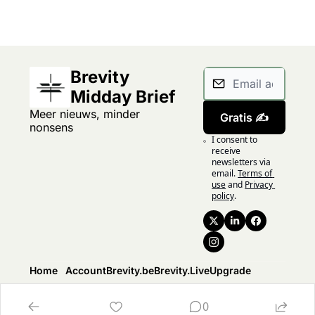
Brevity 
Midday Brief
Meer nieuws, minder 
Gratis ✍️
nonsens
I consent to 
receive 
newsletters via 
email.
Terms of 
use
and
Privacy 
policy
.
Home
Account
Brevity.be
Brevity.Live
Upgrade
Posts
Upgrade
Over ons
Brevity.Live
Upgrade
Authors
0