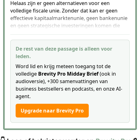
Helaas zijn er geen alternatieven voor een
volledige fiscale unie. Zonder dat kan er geen
effectieve kapitaalmarktenunie, geen bankenunie
en geen strategische investeringen komen die
qua schaal vergelijkbaar zijn met die van de VS en
China. De weigering om zo’n politieke unie te
creëren was een politieke keuze. Een van de
De rest van deze passage is alleen voor
redenen dat we ons nu in deze situatie bevinden,
leden.
is dat te velen geloven dat de EU prima is zoals ze
Word lid en krijg meteen toegang tot de
is. (Bron: EuroIntelligence)
volledige
Brevity Pro Midday Brief
(ook in
audioversie), +300 samenvattingen van
business bestsellers en podcasts, en onze AI-
agent.
Upgrade naar Brevity Pro