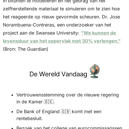
in bitumen te modelleren en het gedrag van het 
zelfherstellende materiaal te simuleren om te zien hoe 
het reageerde op nieuw gevormde scheuren. Dr. Jose 
Norambuena-Contreras, een onderzoeker van het 
project aan de Swansea University: 
“We kunnen de 
levensduur van het oppervlak met 30% verlengen.”
(Bron: The Guardian)
Vertrouwensstemming over de nieuwe regering 
in de Kamer 
🇧🇪
.
De Bank of England 
🇬🇧
 komt met een 
rentebesluit. 
Bezoek van het college van eurocommissarissen 