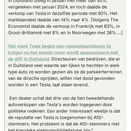
in Duitsland steeg in januari met meer dan 50%, 
vergeleken met januari 2024, en toch daalde de 
verkoop van Tesla in dezelfde periode met 60%. Het 
marktaandeel daalde van 14% naar 4%. [Volgens The 
Economist daalde de verkoop in Frankrijk met 63%, in 
Groot-Brittannië met 8% en in Noorwegen met 38%.…]
Het merk Tesla begint een reputatieprobleem te 
krijgen nu het steeds meer wordt geassocieerd met 
de AfD in Duitsland
. Directeuren van bedrijven, die er 
in Duitsland veel waarde aan lijken te hechten in welk 
type auto ze worden gezien als ze de parkeerterreinen 
van de directie oprijden, willen niet dood gevonden 
worden in een Tesla, laat staan levend.
 Een dealer schat dat drie van de tien tweedehands 
autoverkopen van Tesla's worden ingegeven door 
politieke redenen. Een ander interessant weetje is dat 
de reputatie van Tesla is toegenomen bij AfD-
stemmers. Het probleem is dat de AfD-stemmers niet 
het klassieke elektromobiliteitstype zijn.”