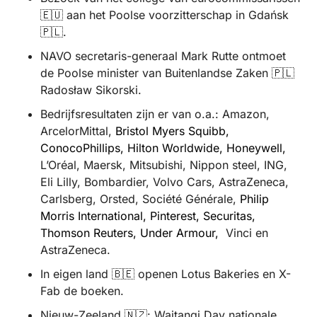
🇪🇺
 aan het Poolse voorzitterschap in Gdańsk 
🇵🇱
.
NAVO secretaris-generaal Mark Rutte ontmoet 
de Poolse minister van Buitenlandse Zaken 
🇵🇱
Radosław Sikorski.
Bedrijfsresultaten zijn er van o.a.: Amazon, 
ArcelorMittal, 
Bristol Myers Squibb, 
ConocoPhillips, Hilton Worldwide, Honeywell, 
L’Oréal, Maersk, Mitsubishi, Nippon steel, ING, 
Eli Lilly, Bombardier, Volvo Cars, AstraZeneca, 
Carlsberg, Orsted, Société Générale, 
Philip 
Morris International, Pinterest, Securitas, 
Thomson Reuters, Under Armour,  
Vinci en 
AstraZeneca. 
In eigen land 
🇧🇪
 openen Lotus Bakeries en X-
Fab de boeken.
Nieuw-Zeeland 
🇳🇿
: Waitangi Day nationale 