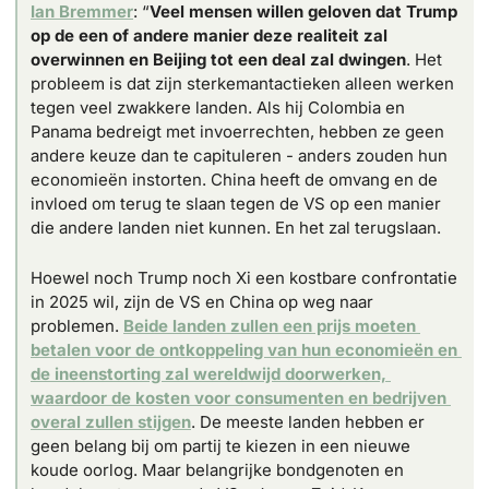
Ian Bremmer
: “
Veel mensen willen geloven dat Trump 
op de een of andere manier deze realiteit zal 
overwinnen en Beijing tot een deal zal dwingen
. Het 
probleem is dat zijn sterkemantactieken alleen werken 
tegen veel zwakkere landen. Als hij Colombia en 
Panama bedreigt met invoerrechten, hebben ze geen 
andere keuze dan te capituleren - anders zouden hun 
economieën instorten. China heeft de omvang en de 
invloed om terug te slaan tegen de VS op een manier 
die andere landen niet kunnen. En het zal terugslaan.
Hoewel noch Trump noch Xi een kostbare confrontatie 
in 2025 wil, zijn de VS en China op weg naar 
problemen. 
Beide landen zullen een prijs moeten 
betalen voor de ontkoppeling van hun economieën en 
de ineenstorting zal wereldwijd doorwerken, 
waardoor de kosten voor consumenten en bedrijven 
overal zullen stijgen
. De meeste landen hebben er 
geen belang bij om partij te kiezen in een nieuwe 
koude oorlog. Maar belangrijke bondgenoten en 