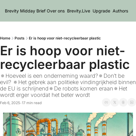
Brevity Midday Brief
Over ons
Brevity.Live
Upgrade
Authors
Home
Posts
Er is hoop voor niet-recycleerbaar plastic
Er is hoop voor niet-
recycleerbaar plastic
🔅Hoeveel is een onderneming waard?🔅Don’t be 
evil? 🔅Het gebrek aan politieke vindingrijkheid binnen 
de EU is schrijnend🔅De robots komen eraan🔅Het 
wordt erger voordat het beter wordt
Feb 6, 2025
17 min read
•