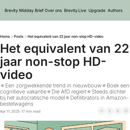
Brevity Midday Brief
Over ons
Brevity.Live
Upgrade
Authors
Home
Posts
Het equivalent van 22 jaar non-stop HD-video
Het equivalent van 22 
jaar non-stop HD-
video
🔅Een zorgwekkende trend in nieuwbouw🔅Boek een 
cognitieve vakantie🔅Die AfD regiert🔅Steeds dichter 
bij het autocratische model🔅Defilibrators in Amazon-
bestelwagens
Apr 11, 2025
17 min read
•