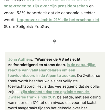
ontevreden te zijn over zijn presidentschap
 en 
vooral 53% beoordeelt dat de economie slechter 
wordt, 
tegenover slechts 21% die beterschap ziet
. 
(Bron: Zeitgeist/ YouGov)
John Auther
s: 
“Wanneer de VS iets echt 
zelfvernietigend en stoms doen
, 
is de natuurlijke 
reactie van valutahandelaren om een 
toevluchtsoord in de Alpen te zoeken
. De Zwitserse 
frank wordt beschouwd als het veiligste 
toevluchtsoord. Het is dus veelzeggend dat de dollar 
zojuist 
zijn slechtste dag ten opzichte van de 
Zwitserse frank sinds 2015
 beleefde, met een daling 
van meer dan 3% tot een niveau dat voor het laatst 
werd aangeraakt tijdens het debacle over het 