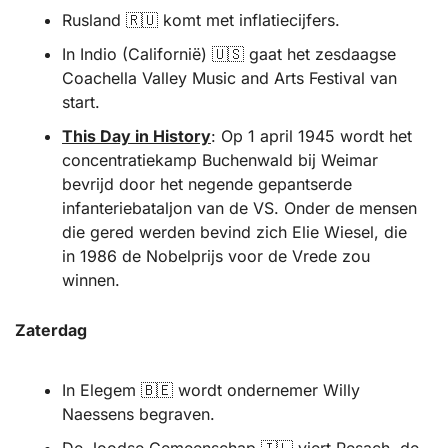
Rusland 
🇷🇺
 komt met inflatiecijfers.
In Indio (Californië) 
🇺🇸
 gaat het zesdaagse 
Coachella Valley Music and Arts Festival van 
start. 
This Day in History
: Op 1 april 1945 wordt het 
concentratiekamp Buchenwald bij Weimar 
bevrijd door het negende gepantserde 
infanteriebataljon van de VS. Onder de mensen 
die gered werden bevind zich Elie Wiesel, die 
in 1986 de Nobelprijs voor de Vrede zou 
winnen.
Zaterdag 
In Elegem 
🇧🇪
 wordt ondernemer Willy 
Naessens begraven.
De Joodse Gemeenschap 
🇮🇱
 viert Pesach, de 