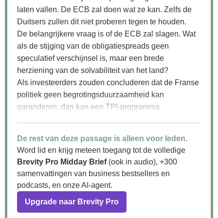
laten vallen. De ECB zal doen wat ze kan. Zelfs de
Duitsers zullen dit niet proberen tegen te houden.
De belangrijkere vraag is of de ECB zal slagen. Wat
als de stijging van de obligatiespreads geen
speculatief verschijnsel is, maar een brede
herziening van de solvabiliteit van het land?
Als investeerders zouden concluderen dat de Franse
politiek geen begrotingsduurzaamheid kan
garanderen, dan kan een TPI-programma
(Transmission Protection Instrument) het probleem
niet oplossen. De ECB kan ook..."
De rest van deze passage is alleen voor leden.
Word lid en krijg meteen toegang tot de volledige
Brevity Pro Midday Brief
(ook in audio), +300
samenvattingen van business bestsellers en
podcasts, en onze AI-agent.
Upgrade naar Brevity Pro