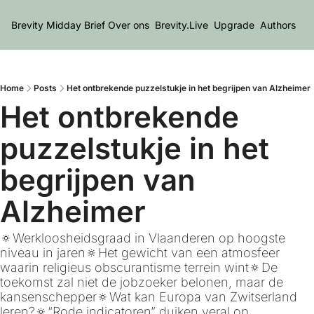
Brevity Midday Brief
Over ons
Brevity.Live
Upgrade
Authors
Home
Posts
Het ontbrekende puzzelstukje in het begrijpen van Alzheimer
Het ontbrekende 
puzzelstukje in het 
begrijpen van 
Alzheimer
🔅Werkloosheidsgraad in Vlaanderen op hoogste 
niveau in jaren🔅Het gewicht van een atmosfeer 
waarin religieus obscurantisme terrein wint🔅De 
toekomst zal niet de jobzoeker belonen, maar de 
kansenschepper🔅Wat kan Europa van Zwitserland 
leren?🔅“Rode indicatoren” duiken veral op