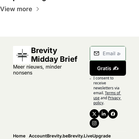
View more
Brevity 
Midday Brief
Meer nieuws, minder 
Gratis ✍️
nonsens
I consent to 
receive 
newsletters via 
email.
Terms of 
use
and
Privacy 
policy
.
Home
Account
Brevity.be
Brevity.Live
Upgrade