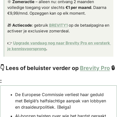
🌞
Zomeractie
 – alleen nu: ontvang 2 maanden 
volledige toegang voor slechts 
€1 per maand
. Daarna 
€9,99/mnd. Opzeggen kan op elk moment.
🎁
Actiecode
: gebruik 
BREVITY1
 op de betaalpagina en 
activeer je exclusieve zomerdeal.
👉 
Upgrade vandaag nog naar Brevity Pro en versterk 
je kennisvoorsprong
.
👇 Lees of beluister verder op 
Brevity Pro
 🔒 
:
De Europese Commissie verliest haar geduld 
met België’s halfslachtige aanpak van lobbyen 
en draaideurpolitiek. (Belga)
AI-bonzen twisten over wie het hardst geraakt 