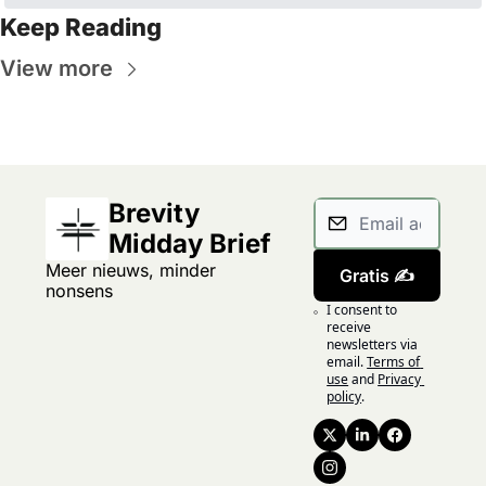
Keep Reading
View more
Brevity 
Midday Brief
Meer nieuws, minder 
Gratis ✍️
nonsens
I consent to 
receive 
newsletters via 
email.
Terms of 
use
and
Privacy 
policy
.