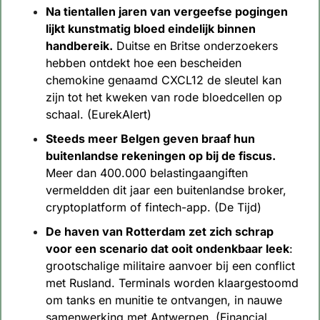
Na tientallen jaren van vergeefse pogingen 
lijkt kunstmatig bloed eindelijk binnen 
handbereik.
 Duitse en Britse onderzoekers 
hebben ontdekt hoe een bescheiden 
chemokine genaamd CXCL12 de sleutel kan 
zijn tot het kweken van rode bloedcellen op 
schaal. (EurekAlert)
Steeds meer Belgen geven braaf hun 
buitenlandse rekeningen op bij de fiscus. 
Meer dan 400.000 belastingaangiften 
vermeldden dit jaar een buitenlandse broker, 
cryptoplatform of fintech-app. (De Tijd)
De haven van Rotterdam zet zich schrap 
voor een scenario dat ooit ondenkbaar leek
: 
grootschalige militaire aanvoer bij een conflict 
met Rusland. Terminals worden klaargestoomd 
om tanks en munitie te ontvangen, in nauwe 
samenwerking met Antwerpen. (Financial 