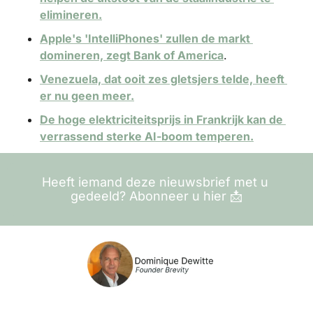
elimineren.
Apple's 'IntelliPhones' zullen de markt 
domineren, zegt Bank of America
.
Venezuela, dat ooit zes gletsjers telde, heeft 
er nu geen meer.
De hoge elektriciteitsprijs in Frankrijk kan de 
verrassend sterke AI-boom temperen.
Heeft iemand deze nieuwsbrief met u 
gedeeld? Abonneer u hier 
📩