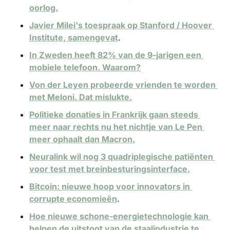
oorlog.
Javier Milei's toespraak op Stanford / Hoover 
Institute, samengevat
.
In Zweden heeft 82% van de 9-jarigen een 
mobiele telefoon. Waarom?
Von der Leyen probeerde vrienden te worden 
met Meloni. Dat mislukte.
Politieke donaties in Frankrijk gaan steeds 
meer naar rechts nu het nichtje van Le Pen 
meer ophaalt dan Macron.
Neuralink wil nog 3 quadriplegische patiënten 
voor test met breinbesturingsinterface.
Bitcoin: nieuwe hoop voor innovators in 
corrupte economieën
.
Hoe nieuwe schone-energietechnologie kan 
helpen de uitstoot van de staalindustrie te 