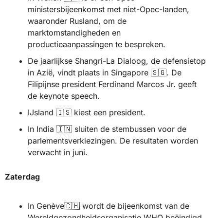
ministersbijeenkomst met niet-Opec-landen, 
waaronder Rusland, om de 
marktomstandigheden en 
productieaanpassingen te bespreken.
De jaarlijkse Shangri-La Dialoog, de defensietop 
in Azië, vindt plaats in Singapore 
🇸🇬
. De 
Filipijnse president Ferdinand Marcos Jr. geeft 
de keynote speech.
IJsland 
🇮🇸
 kiest een president.
In India 
🇮🇳
 sluiten de stembussen voor de 
parlementsverkiezingen. De resultaten worden 
verwacht in juni.
Zaterdag
In Genève
🇨🇭
 wordt de bijeenkomst van de 
Wereldgezondheidsorganisatie WHO beëindigd