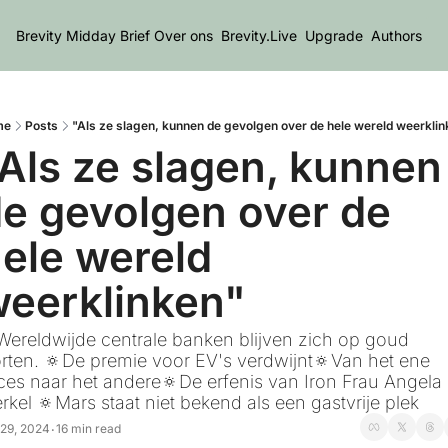
Brevity Midday Brief
Over ons
Brevity.Live
Upgrade
Authors
me
Posts
"Als ze slagen, kunnen de gevolgen over de hele wereld weerklin
Als ze slagen, kunnen 
e gevolgen over de 
ele wereld 
eerklinken"
Wereldwijde centrale banken blijven zich op goud 
orten. 🔅De premie voor EV's verdwijnt🔅Van het ene 
ces naar het andere🔅De erfenis van Iron Frau Angela 
rkel 🔅Mars staat niet bekend als een gastvrije plek
 29, 2024
16 min read
•