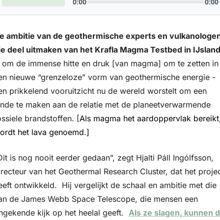
e ambitie van de geothermische experts en vulkanologen
ie deel uitmaken van het Krafla Magma Testbed in IJslan
s om de immense hitte en druk [van magma] om te zetten in 
en nieuwe “grenzeloze” vorm van geothermische energie - 
en prikkelend vooruitzicht nu de wereld worstelt om een 
inde te maken aan de relatie met de planeetverwarmende 
ossiele brandstoffen. [
Als magma het aardoppervlak bereikt,
ordt het lava genoemd.]
Dit is nog nooit eerder gedaan”, zegt Hjalti Páll Ingólfsson, 
irecteur van het Geothermal Research Cluster, dat het projec
eeft ontwikkeld.  Hij vergelijkt de schaal en ambitie met die 
an de James Webb Space Telescope, die mensen een 
ngekende kijk op het heelal geeft.  
Als ze slagen, kunnen d