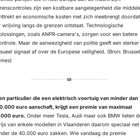
renscontroles zijn een kostbare aangelegenheid die middele
nttrekt en economische kosten met zich meebrengt doordat 
r wrijving langs de grenzen ontstaat. Technologische 
plossingen, zoals ANPR-camera's, zorgen voor een betere 
ontrole. Maar de aanwezigheid van politie geeft een sterker 
isueel signaal af over de Europese veiligheid. (Bron: Brussel
imes)
en particulier die een elektrisch voertuig van minder dan 
0.000 euro aanschaft, krijgt een premie van maximaal 
.000 euro.
 Onder meer Tesla, Audi maar ook BMW lieten de
rijs van enkele modellen in Vlaanderen daarom speciaal net 
nder de 40.000 euro zakken. Wie vandaag de premie 