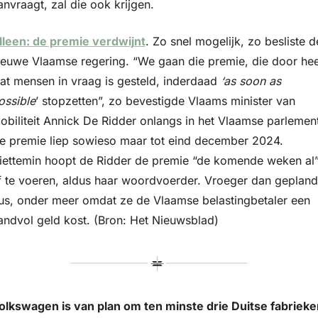
anvraagt, zal die ook krijgen. 
lleen: de premie verdwijnt
. Zo snel mogelijk, zo besliste de
ieuwe Vlaamse regering. “We gaan die premie, die door heel
at mensen in vraag is gesteld, inderdaad 
‘as soon as 
ossible
’ stopzetten”, zo bevestigde Vlaams minister van 
obiliteit Annick De Ridder onlangs in het Vlaamse parlement.
e premie liep sowieso maar tot eind december 2024. 
iettemin hoopt de Ridder de premie “de komende weken al”
f te voeren, aldus haar woordvoerder. Vroeger dan gepland 
us, onder meer omdat ze de Vlaamse belastingbetaler een 
andvol geld kost. (Bron: Het Nieuwsblad)
olkswagen is van plan om ten minste drie Duitse fabrieken