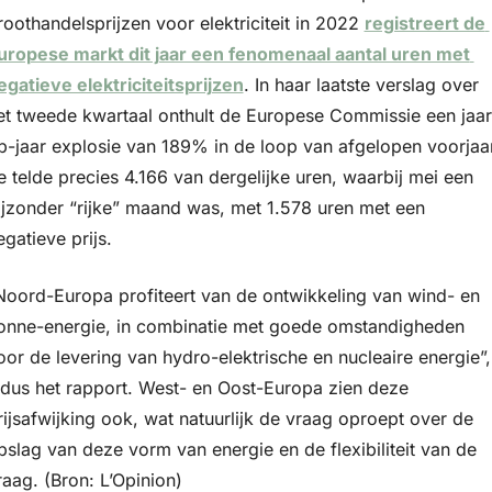
roothandelsprijzen voor elektriciteit in 2022 
registreert de 
uropese markt dit jaar een fenomenaal aantal uren met 
egatieve elektriciteitsprijzen
. In haar laatste verslag over 
et tweede kwartaal onthult de Europese Commissie een jaar
p-jaar explosie van 189% in de loop van afgelopen voorjaar.
e telde precies 4.166 van dergelijke uren, waarbij mei een 
ijzonder “rijke” maand was, met 1.578 uren met een 
egatieve prijs.
Noord-Europa profiteert van de ontwikkeling van wind- en 
onne-energie, in combinatie met goede omstandigheden 
oor de levering van hydro-elektrische en nucleaire energie”, 
ldus het rapport. West- en Oost-Europa zien deze 
rijsafwijking ook, wat natuurlijk de vraag oproept over de 
pslag van deze vorm van energie en de flexibiliteit van de 
raag. (Bron: L’Opinion)