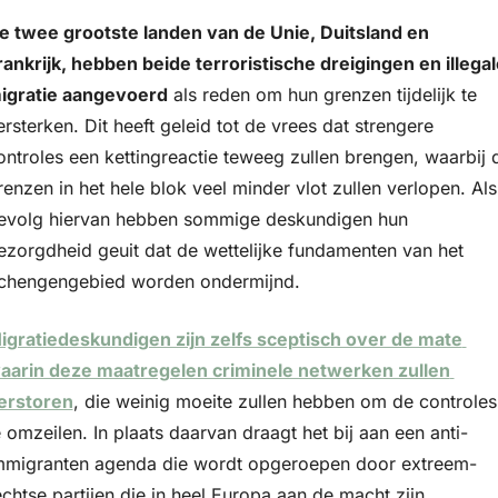
e twee grootste landen van de Unie, Duitsland en 
rankrijk, hebben beide terroristische dreigingen en illegale
igratie aangevoerd
 als reden om hun grenzen tijdelijk te 
ersterken. Dit heeft geleid tot de vrees dat strengere 
ontroles een kettingreactie teweeg zullen brengen, waarbij d
renzen in het hele blok veel minder vlot zullen verlopen. Als 
evolg hiervan hebben sommige deskundigen hun 
ezorgdheid geuit dat de wettelijke fundamenten van het 
chengengebied worden ondermijnd.
igratiedeskundigen zijn zelfs sceptisch over de mate 
aarin deze maatregelen criminele netwerken zullen 
erstoren
, die weinig moeite zullen hebben om de controles 
e omzeilen. In plaats daarvan draagt het bij aan een anti-
mmigranten agenda die wordt opgeroepen door extreem-
echtse partijen die in heel Europa aan de macht zijn. 