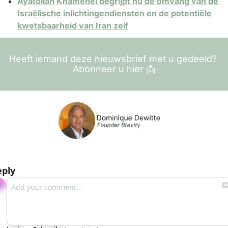
Ayatollah Khamenei begrijpt nu de omvang van de 
Israëlische inlichtingendiensten en de potentiële 
kwetsbaarheid van Iran zelf
Heeft iemand deze nieuwsbrief met u gedeeld? 
Abonneer u hier 
📩
eply