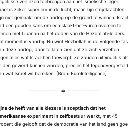
agelijkse verliezen toebrengen aan het Israëlische leger. 
sraël is zeker superieur in de lucht, maar zijn strijdkrachten 
ijn niet gemaakt om de oorlog op de grond te winnen. Israël
ad een gouden kans om een staakt-het-vuren overeen te 
omen met Libanon na het doden van de Hezbollah-leiders. 
at moment is voorbij. Nu wint Hezbollah in de volgende fase
an deze oorlog, door te laten zien dat ze zich verzetten 
egen alles wat Israël hen toewerpt. Ze zouden uiteindelijk als
elden gevierd kunnen worden, precies het tegenovergesteld
an wat Israël wil bereiken. (Bron: EuroIntelligence)
ijna de helft van alle kiezers is sceptisch dat het 
merikaanse experiment in zelfbestuur werkt,
 met 45 
rocent die gelooft dat de democratie van het land geen goe