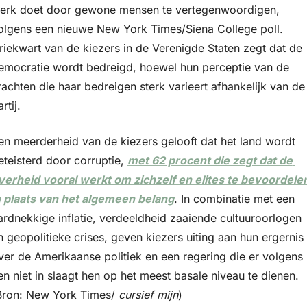
erk doet door gewone mensen te vertegenwoordigen, 
olgens een nieuwe New York Times/Siena College poll. 
riekwart van de kiezers in de Verenigde Staten zegt dat de 
emocratie wordt bedreigd, hoewel hun perceptie van de 
rachten die haar bedreigen sterk varieert afhankelijk van de 
rtij. 
en meerderheid van de kiezers gelooft dat het land wordt 
eteisterd door corruptie, 
met 62 procent die zegt dat de 
verheid vooral werkt om zichzelf en elites te bevoordelen
n plaats van het algemeen belang
. In combinatie met een 
ardnekkige inflatie, verdeeldheid zaaiende cultuuroorlogen 
n geopolitieke crises, geven kiezers uiting aan hun ergernis 
ver de Amerikaanse politiek en een regering die er volgens 
en niet in slaagt hen op het meest basale niveau te dienen. 
Bron: New York Times/ 
cursief mijn
)