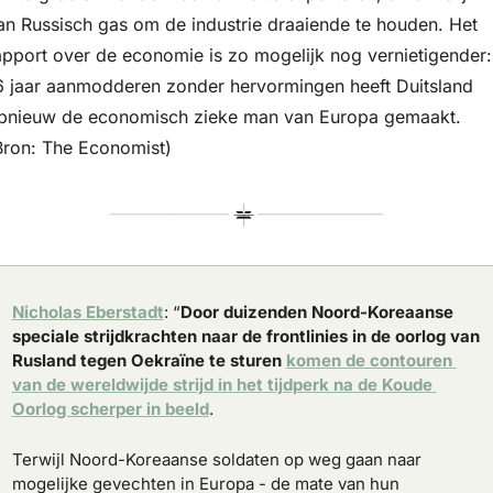
an Russisch gas om de industrie draaiende te houden. Het 
apport over de economie is zo mogelijk nog vernietigender: 
6 jaar aanmodderen zonder hervormingen heeft Duitsland 
pnieuw de economisch zieke man van Europa gemaakt. 
Bron: The Economist)
Nicholas Eberstadt
: “
Door duizenden Noord-Koreaanse 
speciale strijdkrachten naar de frontlinies in de oorlog van 
Rusland tegen Oekraïne te sturen
komen de contouren 
van de wereldwijde strijd in het tijdperk na de Koude 
Oorlog scherper in beeld
.
Terwijl Noord-Koreaanse soldaten op weg gaan naar 
mogelijke gevechten in Europa - de mate van hun 