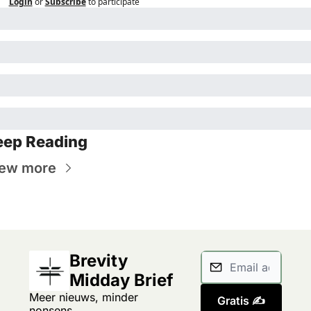
Login
or
Subscribe
to participate
eep Reading
ew more
Brevity 
Midday Brief
Meer nieuws, minder 
Gratis ✍️
nonsens