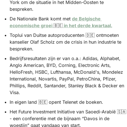
York om de situatie in het Midden-Oosten te 
bespreken.
De Nationale Bank komt met 
de Belgische 
economische groei 
🇧🇪
 in het derde kwartaal.
Toplui van Duitse autoproducenten 
🇩🇪
 ontmoeten 
kanselier Olaf Scholz om de crisis in hun industrie te 
bespreken.
Bedrijfsresultaten zijn er van o.a.: Adidas, Alphabet, 
Anglo American, BYD, Corning, Electronic Arts, 
HelloFresh, HSBC, Lufthansa, McDonald's, Mondelez 
International, Novartis, PayPal, PetroChina, Pfizer, 
Phillips, Reddit, Santander, Stanley Black & Decker en 
Visa.
In eigen land 
🇧🇪
 opent Telenet de boeken.
Het Future Investment Initiative van Saoedi-Arabië 
🇸🇦
- een conferentie met de bijnaam “Davos in de 
woestijn” gaat vandaag van start. 