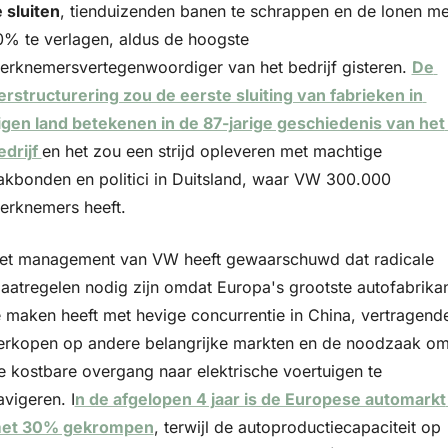
e sluiten
, tienduizenden banen te schrappen en de lonen met
0% te verlagen, aldus de hoogste 
erknemersvertegenwoordiger van het bedrijf gisteren. 
De 
erstructurering zou de eerste sluiting van fabrieken in 
igen land betekenen in de 87-jarige geschiedenis van het 
edrijf 
en het zou een strijd opleveren met machtige 
akbonden en politici in Duitsland, waar VW 300.000 
erknemers heeft.
et management van VW heeft gewaarschuwd dat radicale 
aatregelen nodig zijn omdat Europa's grootste autofabrikan
e maken heeft met hevige concurrentie in China, vertragende
erkopen op andere belangrijke markten en de noodzaak om
e kostbare overgang naar elektrische voertuigen te 
avigeren. I
n de afgelopen 4 jaar is de Europese automarkt 
et 30% gekrompen
, terwijl de autoproductiecapaciteit op 