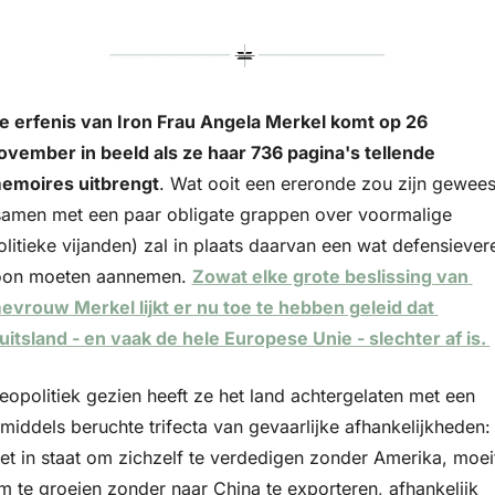
e erfenis van Iron Frau Angela Merkel komt op 26 
ovember in beeld als ze haar 736 pagina's tellende 
emoires uitbrengt
. Wat ooit een ereronde zou zijn geweest
samen met een paar obligate grappen over voormalige 
olitieke vijanden) zal in plaats daarvan een wat defensievere
oon moeten aannemen. 
Zowat elke grote beslissing van 
evrouw Merkel lijkt er nu toe te hebben geleid dat 
uitsland - en vaak de hele Europese Unie - slechter af is. 
eopolitiek gezien heeft ze het land achtergelaten met een 
nmiddels beruchte trifecta van gevaarlijke afhankelijkheden: 
iet in staat om zichzelf te verdedigen zonder Amerika, moeit
m te groeien zonder naar China te exporteren, afhankelijk 