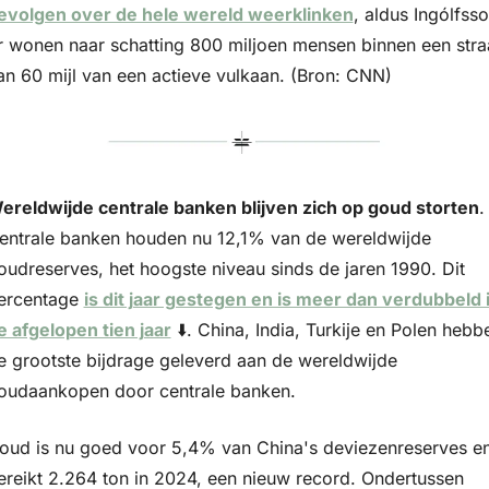
evolgen over de hele wereld weerklinken
, aldus Ingólfsson
r wonen naar schatting 800 miljoen mensen binnen een straa
an 60 mijl van een actieve vulkaan. (Bron: CNN)
ereldwijde centrale banken blijven zich op goud storten
. 
entrale banken houden nu 12,1% van de wereldwijde 
oudreserves, het hoogste niveau sinds de jaren 1990. Dit 
ercentage 
is dit jaar gestegen en is meer dan verdubbeld i
e afgelopen tien jaar
 ⬇️. China, India, Turkije en Polen hebbe
e grootste bijdrage geleverd aan de wereldwijde 
oudaankopen door centrale banken.
oud is nu goed voor 5,4% van China's deviezenreserves en
ereikt 2.264 ton in 2024, een nieuw record. Ondertussen 