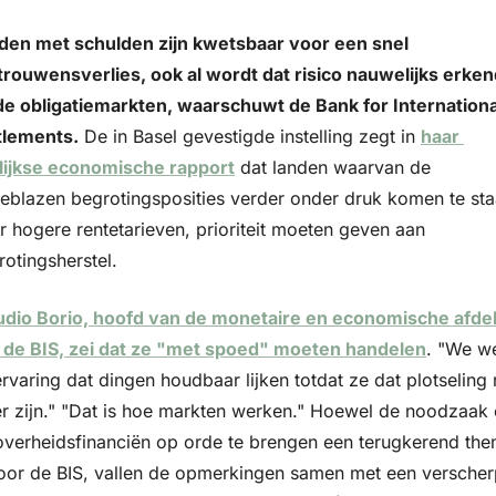
den met schulden zijn kwetsbaar voor een snel 
trouwensverlies, ook al wordt dat risico nauwelijks erken
de obligatiemarkten, waarschuwt de Bank for International
tlements.
 De in Basel gevestigde instelling zegt in 
haar 
rlijkse economische rapport
 dat landen waarvan de 
eblazen begrotingsposities verder onder druk komen te sta
r hogere rentetarieven, prioriteit moeten geven aan 
otingsherstel. 
udio Borio, hoofd van de monetaire en economische afdel
 de BIS, zei dat ze "met spoed" moeten handelen
. "We we
ervaring dat dingen houdbaar lijken totdat ze dat plotseling n
r zijn." "Dat is hoe markten werken." Hoewel de noodzaak 
overheidsfinanciën op orde te brengen een terugkerend the
voor de BIS, vallen de opmerkingen samen met een verscherp