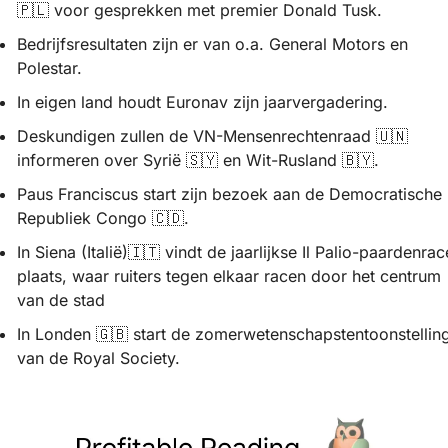
🇵🇱
 voor gesprekken met premier Donald Tusk.
Bedrijfsresultaten zijn er van o.a. General Motors en 
Polestar. 
In eigen land houdt Euronav zijn jaarvergadering.
Deskundigen zullen de VN-Mensenrechtenraad 
🇺🇳
informeren over Syrië 
🇸🇾
 en Wit-Rusland 
🇧🇾
.
Paus Franciscus start zijn bezoek aan de Democratische 
Republiek Congo 
🇨🇩
.
In Siena (Italië)
🇮🇹
 vindt de jaarlijkse Il Palio-paardenrace
plaats, waar ruiters tegen elkaar racen door het centrum 
van de stad
In Londen 
🇬🇧
 start de zomerwetenschapstentoonstelling
van de Royal Society.