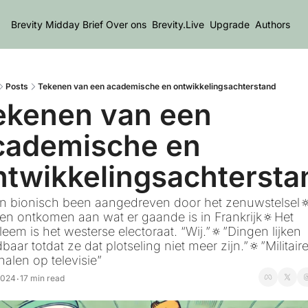
Brevity Midday Brief
Over ons
Brevity.Live
Upgrade
Authors
Posts
Tekenen van een academische en ontwikkelingsachterstand
ekenen van een 
cademische en 
ntwikkelingsachtersta
n bionisch been aangedreven door het zenuwstelsel🔅
een ontkomen aan wat er gaande is in Frankrijk🔅Het 
eem is het westerse electoraat. “Wij.”🔅”Dingen lijken 
aar totdat ze dat plotseling niet meer zijn.”🔅”Militaire
nalen op televisie”
 2024
17 min read
•