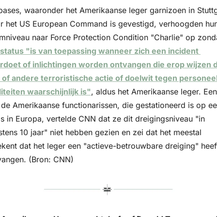
bases, waaronder het Amerikaanse leger garnizoen in Stuttga
r het US European Command is gevestigd, verhoogden hun
 status "is van toepassing wanneer zich een incident 
rdoet of inlichtingen worden ontvangen die erop wijzen d
 of andere terroristische actie of doelwit tegen personeel 
liteiten waarschijnlijk is"
, aldus het Amerikaanse leger. Een 
 de Amerikaanse functionarissen, die gestationeerd is op ee
s in Europa, vertelde CNN dat ze dit dreigingsniveau "in 
tens 10 jaar" niet hebben gezien en zei dat het meestal 
ekent dat het leger een "actieve-betrouwbare dreiging" heeft
vangen. (Bron: CNN)