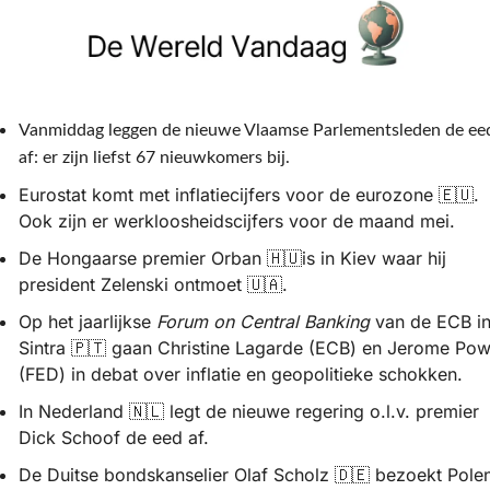
Vanmiddag leggen de nieuwe Vlaamse Parlementsleden de eed
af: er zijn liefst 67 nieuwkomers bij.
Eurostat komt met inflatiecijfers voor de eurozone 
🇪🇺
. 
Ook zijn er werkloosheidscijfers voor de maand mei.
De Hongaarse premier Orban 
🇭🇺
is in Kiev waar hij 
president Zelenski ontmoet 
🇺🇦
.
Op het jaarlijkse 
Forum on Central Banking
 van de ECB in
Sintra 
🇵🇹
 gaan Christine Lagarde (ECB) en Jerome Powe
(FED) in debat over inflatie en geopolitieke schokken.
In Nederland 
🇳🇱
 legt de nieuwe regering o.l.v. premier 
Dick Schoof de eed af.
De Duitse bondskanselier Olaf Scholz 
🇩🇪