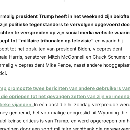
rmalig president Trump heeft in het weekend zijn beloftes
zijn politieke tegenstanders te vervolgen opgevoerd door
ichten te verspreiden op zijn social media website waarin h
oept tot "militaire tribunalen op televisie"
 en waarin hij 
ept tot het opsluiten van president Biden, vicepresident 
ala Harris, senatoren Mitch McConnell en Chuck Schumer e
rmalig vicepresident Mike Pence, naast andere hooggeplaat
ici. 
mp promootte twee berichten van andere gebruikers van
e die opriepen tot het gevangen zetten van zijn vermeend
tieke vijanden. 
In één post die hij zondag verspreidde werd 
ney genoemd, het voormalige congreslid uit Wyoming die 
ublikeinse criticus is van Trump, en werd opgeroepen om ha
ervolgen door een soort militaire rechtbank die gereserveerd