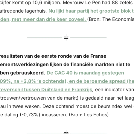
 cijfer komt op 10,6 miljoen. Mevrouw Le Pen had 88 zetels i
aftredende lagerhuis. 
Nu lijkt haar partij het grootste blok t
den, met meer dan drie keer zoveel. 
(Bron: The Economis
resultaten van de eerste ronde van de Franse 
lementsverkiezingen lijken de financiële markten niet te 
ben gebruuskeerd
. 
De CAC 40 is maandag gestegen 
,09%, na +2,8% ‘s ochtends), en de beroemde spread (het
teverschil tussen Duitsland en Frankrijk
, een indicator van 
trouwen/vertrouwen van de markt) is gedaald naar het laags
eau in twee weken. Deze ochtend moest de beursindex wel 
hte daling (-0,73%) incasseren. (Bron: Les Echos)