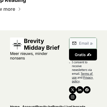
w more
Brevity 
Midday Brief
Meer nieuws, minder 
Gratis ✍️
nonsens
I consent to 
receive 
newsletters via 
email.
Terms of 
use
and
Privacy 
policy
.
Home
Account
Brevity.be
Brevity.Live
Upgrade