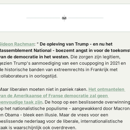
Gideon Rachman
: “ 
De opleving van Trump - en nu het 
Rassemblement National - boezemt angst in voor de toekomst
van de democratie in het westen.
 Die zorgen zijn legitiem, 
gezien Trump's aanmoediging van een couppoging in 2021 en 
de historische banden van extreemrechts in Frankrijk met 
collaborateurs in oorlogstijd.
Maar liberalen moeten niet in paniek raken. 
Het ontmantelen 
van de Amerikaanse of Franse democratie zal geen 
eenvoudige taak zijn
. De hoop op een beslissende overwinning
op het nationalistische populisme - aangewakkerd door Macron 
en Obama - bleek een illusie. Maar de vrees voor een 
beslissende nederlaag voor de liberale, internationalistische 
zaak is waarschijnlijk ook overdreven.