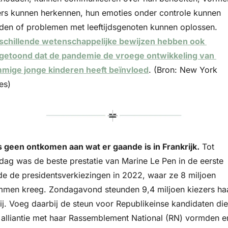
ters kunnen herkennen, hun emoties onder controle kunnen 
houden of problemen met leeftijdsgenoten kunnen oplossen. 
schillende wetenschappelijke bewijzen hebben ook 
getoond dat de pandemie de vroege ontwikkeling van 
mige jonge kinderen heeft beïnvloed
. (Bron: New York 
es)
is geen ontkomen aan wat er gaande is in Frankrijk.
 Tot 
dag was de beste prestatie van Marine Le Pen in de eerste 
de de presidentsverkiezingen in 2022, waar ze 8 miljoen 
mmen kreeg. Zondagavond steunden 9,4 miljoen kiezers haa
ij. Voeg daarbij de steun voor Republikeinse kandidaten die 
 alliantie met haar Rassemblement National (RN) vormden en