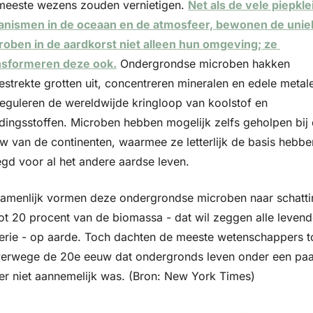
meeste wezens zouden vernietigen. 
Net als de vele piepklei
anismen in de oceaan en de atmosfeer, bewonen de uniek
roben in de aardkorst niet alleen hun omgeving; ze 
nsformeren deze ook.
 Ondergrondse microben hakken 
estrekte grotten uit, concentreren mineralen en edele metale
reguleren de wereldwijde kringloop van koolstof en 
dingsstoffen. Microben hebben mogelijk zelfs geholpen bij 
w van de continenten, waarmee ze letterlijk de basis hebben
egd voor al het andere aardse leven.
amenlijk vormen deze ondergrondse microben naar schattin
tot 20 procent van de biomassa - dat wil zeggen alle levend
erie - op aarde. Toch dachten de meeste wetenschappers to
verwege de 20e eeuw dat ondergronds leven onder een paar
er niet aannemelijk was. (Bron: New York Times)