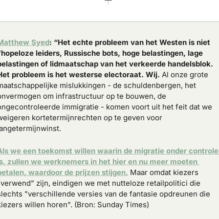
Matthew Syed
: “Het echte probleem van het Westen is niet 
"hopeloze leiders, Russische bots, hoge belastingen, lage 
belastingen of lidmaatschap van het verkeerde handelsblok. 
Het probleem is het westerse electoraat. Wij.
 Al onze grote 
maatschappelijke mislukkingen - de schuldenbergen, het 
onvermogen om infrastructuur op te bouwen, de 
ongecontroleerde immigratie - komen voort uit het feit dat we 
weigeren kortetermijnrechten op te geven voor 
langetermijnwinst. 
Als we een toekomst willen waarin de migratie onder controle 
is, zullen we werknemers in het hier en nu meer moeten 
betalen, waardoor de prijzen stijgen.
 Maar omdat kiezers 
"verwend" zijn, eindigen we met nutteloze retailpolitici die 
slechts "verschillende versies van de fantasie opdreunen die 
kiezers willen horen". (Bron: Sunday Times)