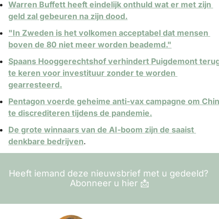
Warren Buffett heeft eindelijk onthuld wat er met zijn 
geld zal gebeuren na zijn dood.
"In Zweden is het volkomen acceptabel dat mensen 
boven de 80 niet meer worden beademd."
Spaans Hooggerechtshof verhindert Puigdemont terug
te keren voor investituur zonder te worden 
gearresteerd.
Pentagon voerde geheime anti-vax campagne om Chin
te discrediteren tijdens de pandemie.
De grote winnaars van de AI-boom zijn de saaist 
denkbare bedrijven
.
Heeft iemand deze nieuwsbrief met u gedeeld? 
Abonneer u hier 
📩