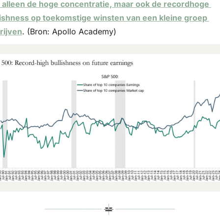
t alleen de hoge concentratie, maar ook de recordhoge 
lishness op toekomstige winsten van een kleine groep 
rijven
. (Bron: Apollo Academy)