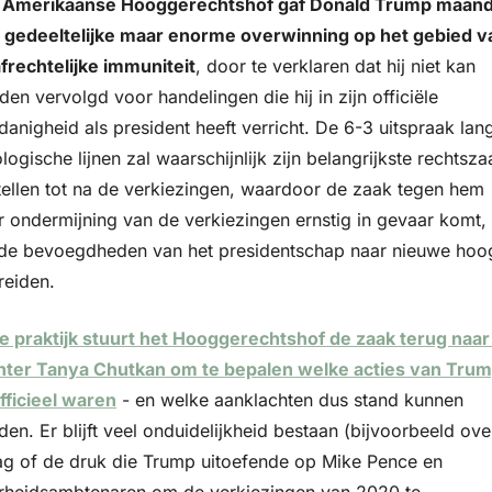
 Amerikaanse Hooggerechtshof gaf Donald Trump maand
 gedeeltelijke maar enorme overwinning op het gebied va
afrechtelijke immuniteit
, door te verklaren dat hij niet kan 
en vervolgd voor handelingen die hij in zijn officiële 
anigheid als president heeft verricht. De 6-3 uitspraak lang
logische lijnen zal waarschijnlijk zijn belangrijkste rechtszaa
stellen tot na de verkiezingen, waardoor de zaak tegen hem 
r ondermijning van de verkiezingen ernstig in gevaar komt, 
 de bevoegdheden van het presidentschap naar nieuwe hoog
reiden.
de praktijk stuurt het Hooggerechtshof de zaak terug naar 
hter Tanya Chutkan om te bepalen welke acties van Trum
fficieel waren
 - en welke aanklachten dus stand kunnen 
en. Er blijft veel onduidelijkheid bestaan (bijvoorbeeld over
ag of de druk die Trump uitoefende op Mike Pence en 
rheidsambtenaren om de verkiezingen van 2020 te 