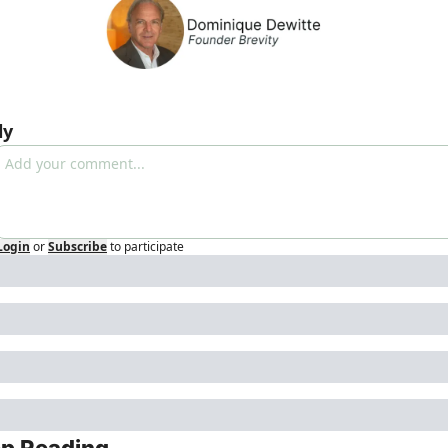
ly
Login
or
Subscribe
to participate
p Reading