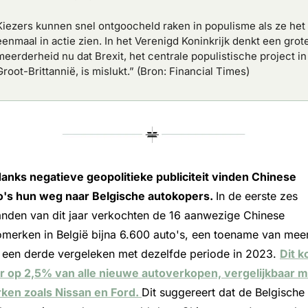
Kiezers kunnen snel ontgoocheld raken in populisme als ze het 
eenmaal in actie zien. In het Verenigd Koninkrijk denkt een grote
meerderheid nu dat Brexit, het centrale populistische project in 
Groot-Brittannië, is mislukt.” (Bron: Financial Times)
anks negatieve geopolitieke publiciteit vinden Chinese 
o's hun weg naar Belgische autokopers. 
In de eerste zes 
nden van dit jaar verkochten de 16 aanwezige Chinese 
omerken in België bijna 6.600 auto's, een toename van meer
 een derde vergeleken met dezelfde periode in 2023. 
Dit k
r op 2,5% van alle nieuwe autoverkopen, vergelijkbaar me
ken zoals Nissan en Ford. 
Dit suggereert dat de Belgische 