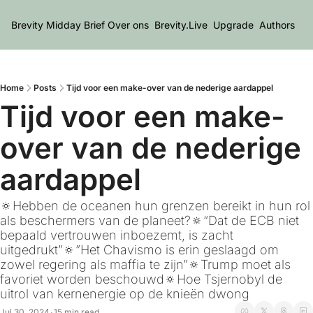
Brevity Midday Brief
Over ons
Brevity.Live
Upgrade
Authors
Home
Posts
Tijd voor een make-over van de nederige aardappel
Tijd voor een make-
over van de nederige 
aardappel
🔅Hebben de oceanen hun grenzen bereikt in hun rol 
als beschermers van de planeet?🔅“Dat de ECB niet 
bepaald vertrouwen inboezemt, is zacht 
uitgedrukt”🔅”Het Chavismo is erin geslaagd om 
zowel regering als maffia te zijn”🔅Trump moet als 
favoriet worden beschouwd🔅Hoe Tsjernobyl de 
uitrol van kernenergie op de knieën dwong
Jul 30, 2024
15 min read
•