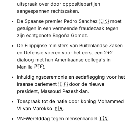
uitspraak over door oppositiepartijen 
aangespannen rechtszaken.
De Spaanse premier Pedro Sanchez 
🇪🇸
 moet 
getuigen in een vermeende fraudezaak tegen 
zijn echtgenote Begoña Gomez.
De Filippijnse ministers van Buitenlandse Zaken 
en Defensie voeren voor het eerst een 2+2 
dialoog met hun Amerikaanse collega's in 
Manilla 
🇵🇭
.
Inhuldigingsceremonie en eedaflegging voor het 
Iraanse parlement 
🇮🇷
 door de nieuwe 
president, Massoud Pezeshkian. 
Toespraak tot de natie door koning Mohammed 
VI van Marokko 
🇲🇦
. 
VN-Werelddag tegen mensenhandel 
🇺🇳
.