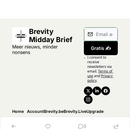
Brevity 
Midday Brief
Meer nieuws, minder 
Gratis ✍️
nonsens
I consent to 
receive 
newsletters via 
email.
Terms of 
use
and
Privacy 
policy
.
Home
Account
Brevity.be
Brevity.Live
Upgrade
Posts
Upgrade
Over ons
Brevity.Live
Upgrade
Authors
0