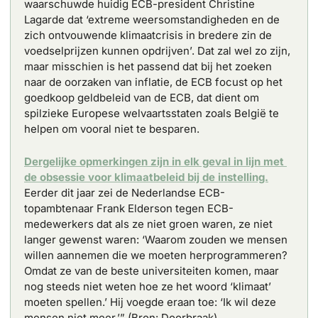
waarschuwde huidig ECB-president Christine 
Lagarde dat ‘extreme weersomstandigheden en de 
zich ontvouwende klimaatcrisis in bredere zin de 
voedselprijzen kunnen opdrijven’. Dat zal wel zo zijn, 
maar misschien is het passend dat bij het zoeken 
naar de oorzaken van inflatie, de ECB focust op het 
goedkoop geldbeleid van de ECB, dat dient om 
spilzieke Europese welvaartsstaten zoals België te 
helpen om vooral niet te besparen.
Dergelijke opmerkingen zijn in elk geval in lijn met 
de obsessie voor klimaatbeleid bij de instelling.
Eerder dit jaar zei de Nederlandse ECB-
topambtenaar Frank Elderson tegen ECB-
medewerkers dat als ze niet groen waren, ze niet 
langer gewenst waren: ‘Waarom zouden we mensen 
willen aannemen die we moeten herprogrammeren? 
Omdat ze van de beste universiteiten komen, maar 
nog steeds niet weten hoe ze het woord ‘klimaat’ 
moeten spellen.’ Hij voegde eraan toe: ‘Ik wil deze 
mensen niet meer.’” (Bron: Doorbraak)