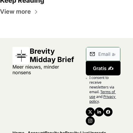
Keep Reading
View more
Brevity 
Midday Brief
Meer nieuws, minder 
Gratis ✍️
nonsens
I consent to 
receive 
newsletters via 
email.
Terms of 
use
and
Privacy 
policy
.
Home
Account
Brevity.be
Brevity.Live
Upgrade