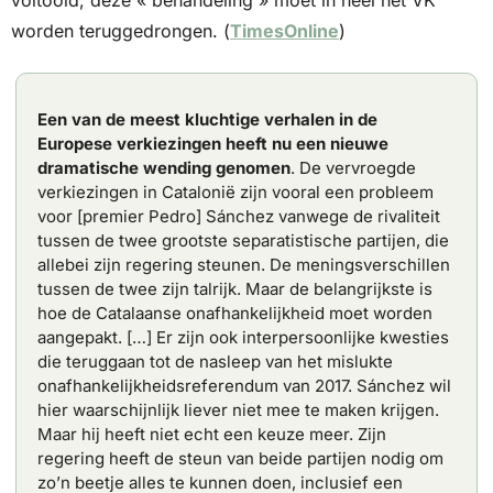
voltooid; deze « behandeling » moet in heel het VK 
worden teruggedrongen. (
TimesOnline
)
Een van de meest kluchtige verhalen in de 
Europese verkiezingen heeft nu een nieuwe 
dramatische wending genomen
. De vervroegde 
verkiezingen in Catalonië zijn vooral een probleem 
voor [premier Pedro] Sánchez vanwege de rivaliteit 
tussen de twee grootste separatistische partijen, die 
allebei zijn regering steunen. De meningsverschillen 
tussen de twee zijn talrijk. Maar de belangrijkste is 
hoe de Catalaanse onafhankelijkheid moet worden 
aangepakt. […] Er zijn ook interpersoonlijke kwesties 
die teruggaan tot de nasleep van het mislukte 
onafhankelijkheidsreferendum van 2017. Sánchez wil 
hier waarschijnlijk liever niet mee te maken krijgen. 
Maar hij heeft niet echt een keuze meer. Zijn 
regering heeft de steun van beide partijen nodig om 
zo’n beetje alles te kunnen doen, inclusief een 