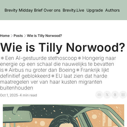
Brevity Midday Brief
Over ons
Brevity.Live
Upgrade
Authors
Home
Posts
Wie is Tilly Norwood?
Wie is Tilly Norwood?
🔅Een AI-gestuurde stethoscoop🔅Hongerig naar 
energie op een schaal die nauwelijks te bevatten 
is🔅Airbus nu groter dan Boeing🔅Frankrijk lijkt 
definitief geblokkeerd🔅EU laat zien dat harde 
maatregelen ver van haar kusten migranten 
buitenhouden
Oct 1, 2025
4 min read
•