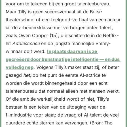
voor om te tekenen bij een groot talentenbureau. 
Maar Tilly is geen succesverhaal uit de Britse 
theaterschool of een feelgood-verhaal van een acteur 
uit de arbeidersklasse met verborgen acteertalent, 
zoals Owen Cooper (15), die schitterde in de Netflix-
hit 
Adolescence
 en de jongste mannelijke Emmy-
winnaar ooit werd. 
In plaats daarvan is ze 
gecreëerd door kunstmatige intelligentie — en dus 
volledig nep
. Volgens Tilly’s maker staat zij, of beter 
gezegd 
het
, op het punt de eerste AI-actrice te 
worden die wordt binnengehaald door een echt 
talentenbureau dat normaal alleen met mensen werkt. 
Of die ambitie werkelijkheid wordt of niet, Tilly’s 
bestaan is een teken van de uitdaging waar de 
filmindustrie voor staat: de vraag of AI-talent de veel 
duurdere echte sterren kan vervangen. (Bron: The 